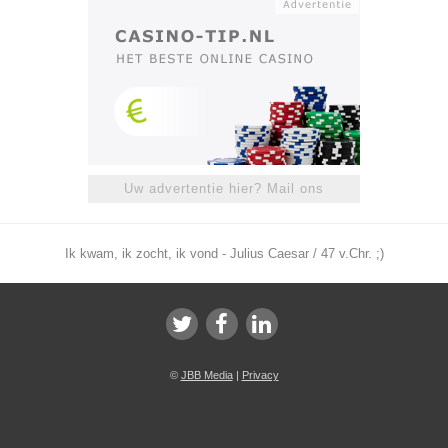
Uw advertentie hier? Mail ons
Ik kwam, ik zocht, ik vond - Julius Caesar / 47 v.Chr. ;)
©
JBB Media
|
Privacy