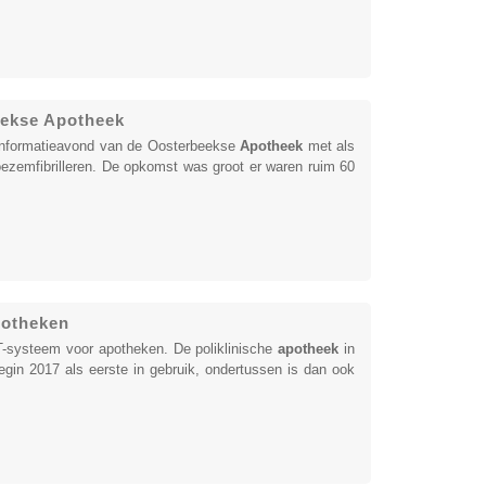
eekse Apotheek
 informatieavond van de Oosterbeekse
Apotheek
met als
oezemfibrilleren. De opkomst was groot er waren ruim 60
potheken
-systeem voor apotheken. De poliklinische
apotheek
in
in 2017 als eerste in gebruik, ondertussen is dan ook