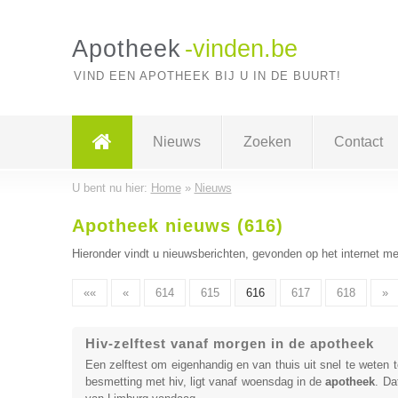
Apotheek
-vinden.be
VIND EEN APOTHEEK BIJ U IN DE BUURT!
Nieuws
Zoeken
Contact
U bent nu hier:
Home
»
Nieuws
Apotheek nieuws (616)
Hieronder vindt u nieuwsberichten, gevonden op het internet me
««
«
614
615
616
617
618
»
Hiv-zelftest vanaf morgen in de apotheek
Een zelftest om eigenhandig en van thuis uit snel te weten
besmetting met hiv, ligt vanaf woensdag in de
apotheek
. Da