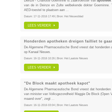
Deinze - Charlotte Goeminne is zaakvoerster van
apotheek
van de in Deinze en Zulte welbekende dokter Goeminne. Tw
AED-toestel te plaatsen aan ...
Datum:
17-11-2016 17:49
| Bron:
Het Nieuwsblad
LEES VERDER
Honderden apotheken dreigen failliet te gaa
De Algemene Pharmaceutische Bond vreest dat honderden apot
op Kanaal Nieuws.
Datum:
16-11-2016 10:26
| Bron:
Het Laatste Nieuws
LEES VERDER
"De Block maakt apotheek kapot"
De Algemene Pharmaceutische Bond vreest dat honderden ap
van minister van Volksgezondheid Maggie De Block (Open Vld
maand over", zegt ...
Datum:
16-11-2016 03:04
| Bron:
Het Laatste Nieuws