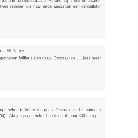
Hoste in de Dorpsstraat in Astene. Zij is ook de dochter
ee redenen die haar ertoe aanzetten een defibrillator
n - HLN.be
heken failliet zullen gaan. Oorzaak: de ..., lees meer
otheken failliet zullen gaan. Oorzaak: de besparingen
). "Als jonge apotheker hou ik nu al maar 800 euro per