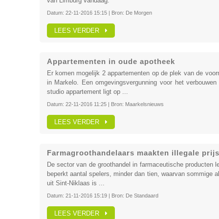
van Limburg vandaag.
Datum:
22-11-2016 15:15
| Bron:
De Morgen
LEES VERDER
Appartementen in oude apotheek
Er komen mogelijk 2 appartementen op de plek van de voo
in Markelo. Een omgevingsvergunning voor het verbouwe
studio appartement ligt op ...
Datum:
22-11-2016 11:25
| Bron:
Maarkelsnieuws
LEES VERDER
Farmagroothandelaars maakten illegale prij
De sector van de groothandel in farmaceutische producten l
beperkt aantal spelers, minder dan tien, waarvan sommige all
uit Sint-Niklaas is ...
Datum:
21-11-2016 15:19
| Bron:
De Standaard
LEES VERDER