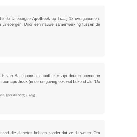
016 de Driebergse
Apotheek
op Traaij 12 overgenomen.
in Driebergen. Door een nauwe samenwerking tussen de
.P van Ballegooie als apotheker zijn deuren opende in
an een
apotheek
(in de omgeving ook wel bekend als "De
sel (persbericht) (Blog)
rland die diabetes hebben zonder dat ze dit weten. Om