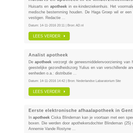
Huisarts en
apotheek
in ex-kinderziekenhuis. Het voormali
medische bestemming houden. De Haga Groep wil er een g
vestigen. Redactie ...
Datum:
14-11-2016 20:11
| Bron:
AD.nl
LEES VERDER
Analist apotheek
De
apotheek
verzorgt de geneesmiddelenvoorziening van he
geestelijke gezondheidszorg Yulius en van verschillende an
eenheden o.a.: distributie ...
Datum:
14-11-2016 14:42
| Bron:
Nederlandse Labaratorium Site
LEES VERDER
Eerste elektronische afhaalapotheek in Gent
In
apotheek
Ciska Blindeman kan je voortaan met een speci
boxen. Die werden door apothekersdochter Blindeman (25) 
Annemie Vande Rostyne ...