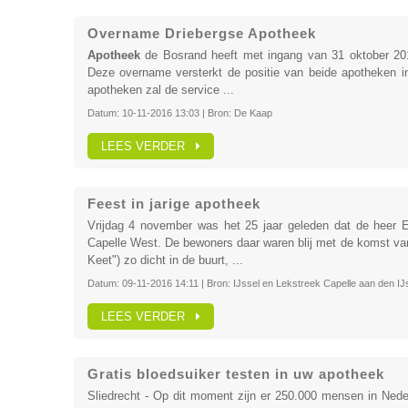
Overname Driebergse Apotheek
Apotheek
de Bosrand heeft met ingang van 31 oktober 2
Deze overname versterkt de positie van beide apotheken 
apotheken zal de service ...
Datum:
10-11-2016 13:03
| Bron:
De Kaap
LEES VERDER
Feest in jarige apotheek
Vrijdag 4 november was het 25 jaar geleden dat de heer E
Capelle West. De bewoners daar waren blij met de komst v
Keet") zo dicht in de buurt, ...
Datum:
09-11-2016 14:11
| Bron:
IJssel en Lekstreek Capelle aan den IJs
LEES VERDER
Gratis bloedsuiker testen in uw apotheek
Sliedrecht - Op dit moment zijn er 250.000 mensen in Nede