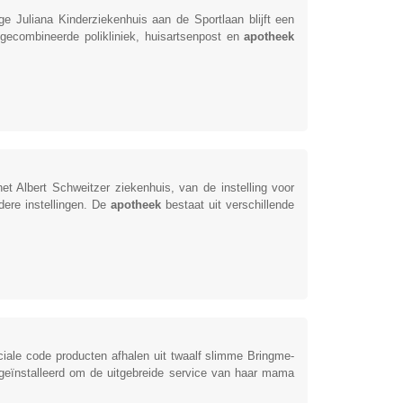
ge Juliana Kinderziekenhuis aan de Sportlaan blijft een
ecombineerde polikliniek, huisartsenpost en
apotheek
t Albert Schweitzer ziekenhuis, van de instelling voor
dere instellingen. De
apotheek
bestaat uit verschillende
ale code producten afhalen uit twaalf slimme Bringme-
geïnstalleerd om de uitgebreide service van haar mama