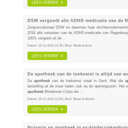
LEES VERDER
DSW vergoedt alle ADHD medicatie van de R
Zorgverzekeraar DSW en daarmee haar dochterondernemin
2016 alle varianten van de ADHD-medicatie van Regenbo
100% vergoed uit de ...
Datum:
15-11-2016 22:35
| Bron:
Medical facts
LEES VERDER
De apotheek van de toekomst is altijd van w
De
apotheek
van de toekomst staat in Gent. Wat die
a
bestelling uit de muur halen, ook na de openingsuren. Het e
apotheek
Blindeman Ciska die ...
Datum:
15-11-2016 12:06
| Bron:
Bouw & Wonen
LEES VERDER
Huisarts en apotheek in ex-kinderziekenhuis