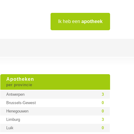
Ik heb een
apotheek
Apotheken
per provincie
Antwerpen
3
Brussels-Gewest
0
Henegouwen
0
Limburg
3
Luik
0