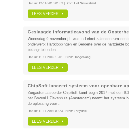
Datum:
12-11-2016 01:03
| Bron:
Het Nieuwsblad
LEES VERDER
Geslaagde informatieavond van de Oosterb
Woensdag 9 november j.l. was in Lebret zalencentrum een
onderwerp: Hartkloppingen en Beroerte over de hartziekte b
belangstellenden.
Datum:
11-11-2016 15:01
| Bron:
Hoogenlaag
LEES VERDER
ChipSoft lanceert systeem voor openbare a
Zorgautomatiseerder ChipSoft komt begin 2017 met een ICT
het BovenIJ Ziekenhuis (Amsterdam) neemt het systeem beg
de oplossing voor ...
Datum:
11-11-2016 09:23
| Bron:
Zorgvisie
LEES VERDER