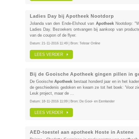
Ladies Day bij Apotheek Nootdorp
Jolanda van den Ende-Elshout van
Apotheek
Nootdorp: "W
Ladies Day. Bezoekers ontvangen bij aankoop van producte
van de coupon of de flyer.
Datum:
21-11-2016 11:49
| Bron:
Telstar Online
LEES VERDER
Bij de Gooische Apotheek gingen pillen in 
De Gooische
Apotheek
bestaat honderd jaar en in het kader
de geschiedenis gedoken en kwam ze tot het boek: 'Voor zi
Leuk project, maar de ...
Datum:
18-11-2016 11:09
| Bron:
De Gooi- en Eemlander
LEES VERDER
AED-toestel aan apotheek Hoste in Astene