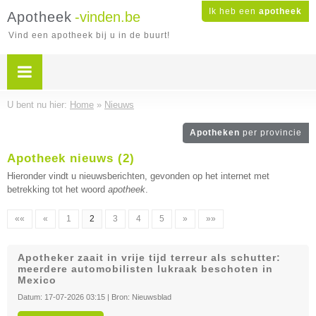
Ik heb een
apotheek
Apotheek
-vinden.be
Vind een apotheek bij u in de buurt!
U bent nu hier:
Home
»
Nieuws
Apotheken
per provincie
Apotheek nieuws (2)
Hieronder vindt u nieuwsberichten, gevonden op het internet met
betrekking tot het woord
apotheek
.
««
«
1
2
3
4
5
»
»»
Apotheker zaait in vrije tijd terreur als schutter:
meerdere automobilisten lukraak beschoten in
Mexico
Datum:
17-07-2026 03:15
| Bron:
Nieuwsblad