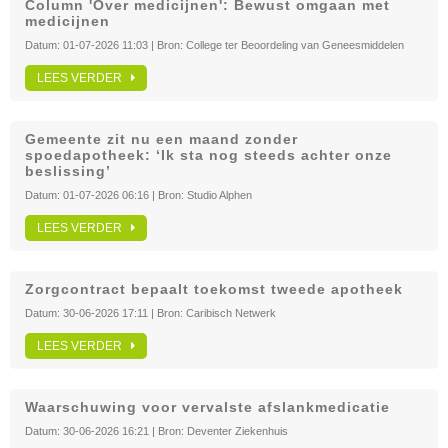
Column 'Over medicijnen': Bewust omgaan met
medicijnen
Datum:
01-07-2026 11:03
| Bron:
College ter Beoordeling van Geneesmiddelen
LEES VERDER
Gemeente zit nu een maand zonder
spoedapotheek: ‘Ik sta nog steeds achter onze
beslissing’
Datum:
01-07-2026 06:16
| Bron:
Studio Alphen
LEES VERDER
Zorgcontract bepaalt toekomst tweede apotheek
Datum:
30-06-2026 17:11
| Bron:
Caribisch Netwerk
LEES VERDER
Waarschuwing voor vervalste afslankmedicatie
Datum:
30-06-2026 16:21
| Bron:
Deventer Ziekenhuis