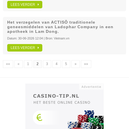
LEES VERDER
Het verzegelen van ACTISÔ traditionele
geneesmiddelen van Ladophar Company in een
apotheek in Lam Dong.
Datum:
30-06-2026 12:04
| Bron:
Vietnam.vn
LEES VERDER
««
«
1
2
3
4
5
»
»»