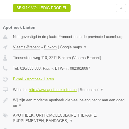
BEKIJK VOLLEDIG PROFIEL
Apotheek Lieten
Niet gevestigd in de plaats Framont en in de provincie Luxemburg.
Vlaams-Brabant
»
Binkom
|
Google maps
▼
Tiensesteenweg 110
,
3211
Binkom
(
Vlaams-Brabant
)
Tel:
016/533 833
, Fax:
-
, BTW-nr:
0823918097
E-mail › Apotheek Lieten
Website:
http://www.apotheeklieten.be
|
Screenshot
▼
Wij zijn een moderne apotheek die veel belang hecht aan een goed
en
▼
APOTHEEK, ORTHOMOLECULAIRE THERAPIE,
SUPPLEMENTEN, BANDAGES,
▼