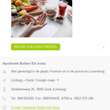
BEKIJK VOLLEDIG PROFIEL
Apotheek Bollen Els bvba
Niet gevestigd in de plaats Framont en in de provincie Luxemburg.
Limburg
»
Genk
|
Google maps
▼
Sledderloweg 26
,
3600
Genk
(
Limburg
)
Tel:
089/353250
, Fax:
089/504435
, BTW-nr:
0822 270 186
E-mail › Apotheek Bollen Els bvba