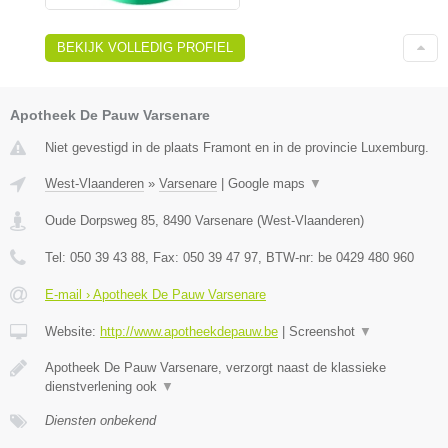
BEKIJK VOLLEDIG PROFIEL
Apotheek De Pauw Varsenare
Niet gevestigd in de plaats Framont en in de provincie Luxemburg.
West-Vlaanderen
»
Varsenare
|
Google maps
▼
Oude Dorpsweg 85
,
8490
Varsenare
(
West-Vlaanderen
)
Tel:
050 39 43 88
, Fax:
050 39 47 97
, BTW-nr:
be 0429 480 960
E-mail › Apotheek De Pauw Varsenare
Website:
http://www.apotheekdepauw.be
|
Screenshot
▼
Apotheek De Pauw Varsenare, verzorgt naast de klassieke
dienstverlening ook
▼
Diensten onbekend