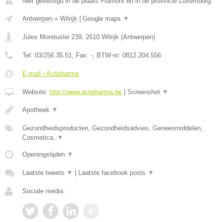
Niet gevestigd in de plaats Framont en in de provincie Luxemburg.
Antwerpen
»
Wilrijk
|
Google maps
▼
Jules Moretuslei 239
,
2610
Wilrijk
(
Antwerpen
)
Tel:
03/256.35.51
, Fax:
-
, BTW-nr:
0812.204.556
E-mail › Actipharma
Website:
http://www.actipharma.be
|
Screenshot
▼
Apotheek
▼
Gezondheidsproducten, Gezondheidsadvies, Geneesmiddelen,
Cosmetica,
▼
Openingstijden
▼
Laatste tweets
▼
|
Laatste facebook posts
▼
Sociale media: