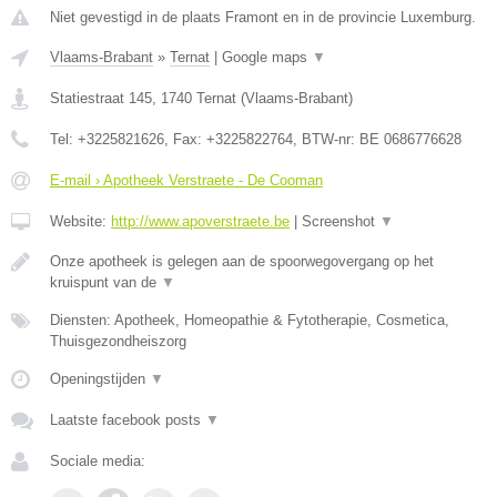
Niet gevestigd in de plaats Framont en in de provincie Luxemburg.
Vlaams-Brabant
»
Ternat
|
Google maps
▼
Statiestraat 145
,
1740
Ternat
(
Vlaams-Brabant
)
Tel:
+3225821626
, Fax:
+3225822764
, BTW-nr:
BE 0686776628
E-mail › Apotheek Verstraete - De Cooman
Website:
http://www.apoverstraete.be
|
Screenshot
▼
Onze apotheek is gelegen aan de spoorwegovergang op het
kruispunt van de
▼
Diensten: Apotheek, Homeopathie & Fytotherapie, Cosmetica,
Thuisgezondheiszorg
Openingstijden
▼
Laatste facebook posts
▼
Sociale media: