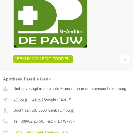
BEKIJK VOLLEDIG PROFIEL
Apotheek Paredis Genk
Niet gevestigd in de plaats Framont en in de provincie Luxemburg.
Limburg
»
Genk
|
Google maps
▼
Bochtlaan 58
,
3600
Genk
(
Limburg
)
Tel:
089/62 26 50
, Fax:
-
, BTW-nr:
-
E-mail › Apotheek Paredis Genk