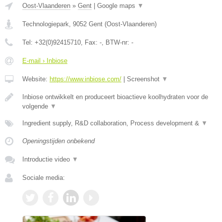
Oost-Vlaanderen
»
Gent
|
Google maps
▼
Technologiepark
,
9052
Gent
(
Oost-Vlaanderen
)
Tel:
+32(0)92415710
, Fax:
-
, BTW-nr:
-
E-mail › Inbiose
Website:
https://www.inbiose.com/
|
Screenshot
▼
Inbiose ontwikkelt en produceert bioactieve koolhydraten voor de
volgende
▼
Ingredient supply, R&D collaboration, Process development &
▼
Openingstijden onbekend
Introductie video
▼
Sociale media: