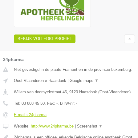
BEKIJK VOLLEDIG PROFIEL
24pharma
Niet gevestigd in de plaats Framont en in de provincie Luxemburg.
Oost-Vlaanderen
»
Haasdonk
|
Google maps
▼
Willem van doornyckstraat 46
,
9120
Haasdonk
(
Oost-Vlaanderen
)
Tel:
03 808 45 50
, Fax:
-
, BTW-nr:
-
E-mail › 24pharma
Website:
http://www.24pharma.be
|
Screenshot
▼
24pharma is een officeel erkende Belgische online apotheek.Groot