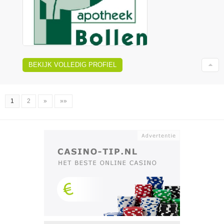
BEKIJK VOLLEDIG PROFIEL
1
2
»
»»