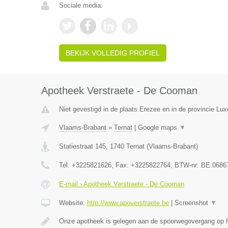
Sociale media:
BEKIJK VOLLEDIG PROFIEL
Apotheek Verstraete - De Cooman
Niet gevestigd in de plaats Erezee en in de provincie Lu
Vlaams-Brabant
»
Ternat
|
Google maps
▼
Statiestraat 145
,
1740
Ternat
(
Vlaams-Brabant
)
Tel:
+3225821626
, Fax:
+3225822764
, BTW-nr:
BE 0686
E-mail › Apotheek Verstraete - De Cooman
Website:
http://www.apoverstraete.be
|
Screenshot
▼
Onze apotheek is gelegen aan de spoorwegovergang op h