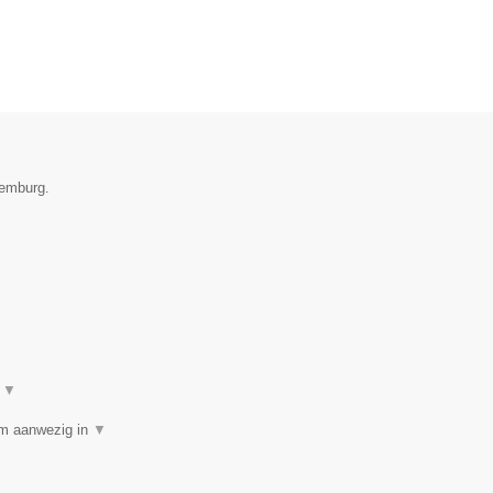
xemburg.
t
▼
am aanwezig in
▼