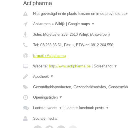
Actipharma
Niet gevestigd in de plaats Erezee en in de provincie Lu
Antwerpen
»
Wilrijk
|
Google maps
▼
Jules Moretuslei 239
,
2610
Wilrijk
(
Antwerpen
)
Tel:
03/256.35.51
, Fax:
-
, BTW-nr:
0812.204.556
E-mail › Actipharma
Website:
http://www.actipharma.be
|
Screenshot
▼
Apotheek
▼
Gezondheidsproducten, Gezondheidsadvies, Geneesmid
Openingstijden
▼
Laatste tweets
▼
|
Laatste facebook posts
▼
Sociale media: