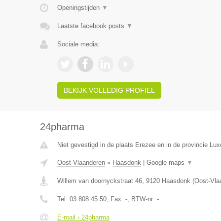
Openingstijden
▼
Laatste facebook posts
▼
Sociale media:
BEKIJK VOLLEDIG PROFIEL
24pharma
Niet gevestigd in de plaats Erezee en in de provincie Lu
Oost-Vlaanderen
»
Haasdonk
|
Google maps
▼
Willem van doornyckstraat 46
,
9120
Haasdonk
(
Oost-Vla
Tel:
03 808 45 50
, Fax:
-
, BTW-nr:
-
E-mail › 24pharma