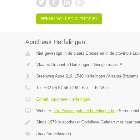
BEKIJK VOLLEDIG PROFIEL
Apotheek Herfelingen
Niet gevestigd in de plaats Erezee en in de provincie Lu
Vlaams-Brabant
»
Herfelingen
|
Google maps
▼
Steenweg Asse 219
,
1540
Herfelingen
(
Vlaams-Brabant
)
Tel:
+32 (0) 54 56 72 69
, Fax:
-
, BTW-nr:
-
E-mail › Apotheek Herfelingen
Website:
http://www.apotheekherfelingen.be
|
Screensho
Sinds 1979 is apotheker Godelieve Galmart met haar te
Diensten onbekend