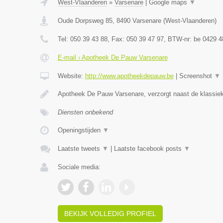
West-Vlaanderen
»
Varsenare
|
Google maps
▼
Oude Dorpsweg 85
,
8490
Varsenare
(
West-Vlaanderen
)
Tel:
050 39 43 88
, Fax:
050 39 47 97
, BTW-nr:
be 0429 4
E-mail › Apotheek De Pauw Varsenare
Website:
http://www.apotheekdepauw.be
|
Screenshot
▼
Apotheek De Pauw Varsenare, verzorgt naast de klassiek
Diensten onbekend
Openingstijden
▼
Laatste tweets
▼
|
Laatste facebook posts
▼
Sociale media:
BEKIJK VOLLEDIG PROFIEL