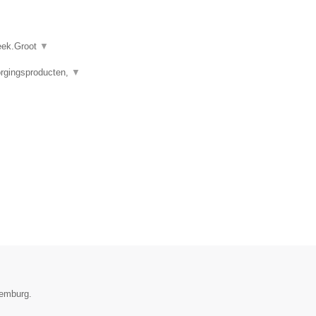
heek.Groot
▼
orgingsproducten,
▼
xemburg.