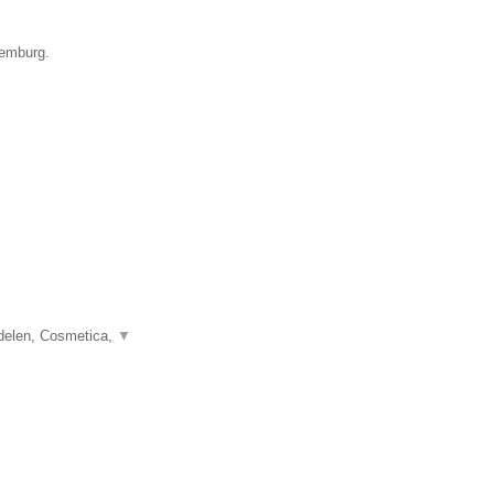
xemburg.
delen, Cosmetica,
▼