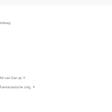
xemburg.
 Hof van Gan op
▼
 Farmaceutische zorg,
▼