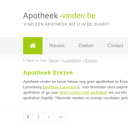
Apotheek
-vinden.be
VIND EEN APOTHEEK BIJ U IN DE BUURT!
Nieuws
Zoeken
Contact
U bent nu hier:
Home
»
Luxemburg
»
Erezee
Apotheek Erezee
Apotheek-vinden.be bevat helaas nog geen
apotheken in Erez
Luxemburg (
apotheek Luxemburg
). Voer bovenaan deze pagina 
apotheken of ga naar
direct contact met apotheken
om via één 
apotheken tegelijk. Hieronder worden nu overige resultaten get
1
2
»
»»