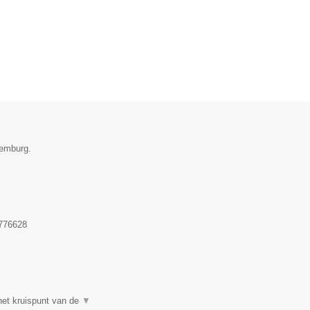
xemburg.
776628
et kruispunt van de
▼