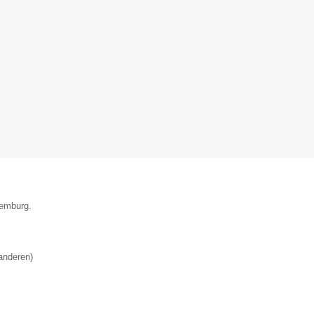
xemburg.
anderen
)