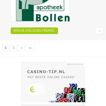
BEKIJK VOLLEDIG PROFIEL
1
2
»
»»