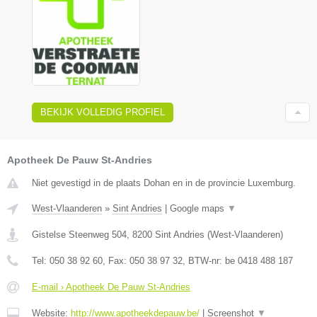
BEKIJK VOLLEDIG PROFIEL
Apotheek De Pauw St-Andries
Niet gevestigd in de plaats Dohan en in de provincie Luxemburg.
West-Vlaanderen
»
Sint Andries
|
Google maps
▼
Gistelse Steenweg 504
,
8200
Sint Andries
(
West-Vlaanderen
)
Tel:
050 38 92 60
, Fax:
050 38 97 32
, BTW-nr:
be 0418 488 187
E-mail › Apotheek De Pauw St-Andries
Website:
http://www.apotheekdepauw.be/
|
Screenshot
▼