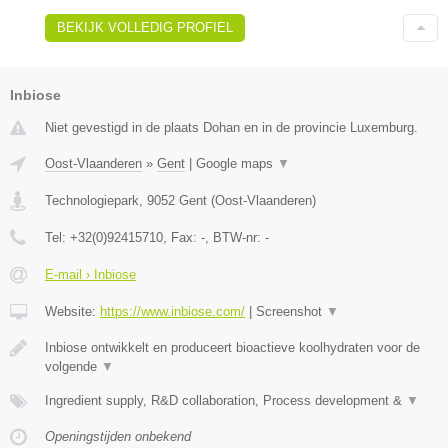
BEKIJK VOLLEDIG PROFIEL
Inbiose
Niet gevestigd in de plaats Dohan en in de provincie Luxemburg.
Oost-Vlaanderen
»
Gent
|
Google maps
▼
Technologiepark
,
9052
Gent
(
Oost-Vlaanderen
)
Tel:
+32(0)92415710
, Fax:
-
, BTW-nr:
-
E-mail › Inbiose
Website:
https://www.inbiose.com/
|
Screenshot
▼
Inbiose ontwikkelt en produceert bioactieve koolhydraten voor de
volgende
▼
Ingredient supply, R&D collaboration, Process development &
▼
Openingstijden onbekend