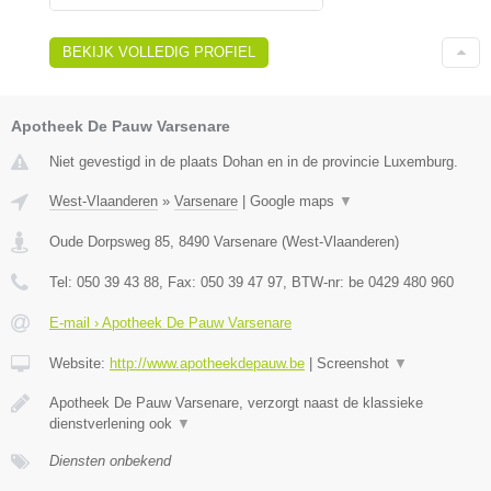
BEKIJK VOLLEDIG PROFIEL
Apotheek De Pauw Varsenare
Niet gevestigd in de plaats Dohan en in de provincie Luxemburg.
West-Vlaanderen
»
Varsenare
|
Google maps
▼
Oude Dorpsweg 85
,
8490
Varsenare
(
West-Vlaanderen
)
Tel:
050 39 43 88
, Fax:
050 39 47 97
, BTW-nr:
be 0429 480 960
E-mail › Apotheek De Pauw Varsenare
Website:
http://www.apotheekdepauw.be
|
Screenshot
▼
Apotheek De Pauw Varsenare, verzorgt naast de klassieke
dienstverlening ook
▼
Diensten onbekend