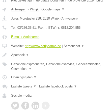
Niet gevestigd in de plaats Dohan en in de provincie Luxemburg.
Antwerpen
»
Wilrijk
|
Google maps
▼
Jules Moretuslei 239
,
2610
Wilrijk
(
Antwerpen
)
Tel:
03/256.35.51
, Fax:
-
, BTW-nr:
0812.204.556
E-mail › Actipharma
Website:
http://www.actipharma.be
|
Screenshot
▼
Apotheek
▼
Gezondheidsproducten, Gezondheidsadvies, Geneesmiddelen,
Cosmetica,
▼
Openingstijden
▼
Laatste tweets
▼
|
Laatste facebook posts
▼
Sociale media: