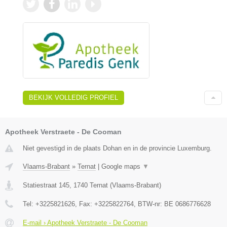
BEKIJK VOLLEDIG PROFIEL
Apotheek Verstraete - De Cooman
Niet gevestigd in de plaats Dohan en in de provincie Luxemburg.
Vlaams-Brabant
»
Ternat
|
Google maps
▼
Statiestraat 145
,
1740
Ternat
(
Vlaams-Brabant
)
Tel:
+3225821626
, Fax:
+3225822764
, BTW-nr:
BE 0686776628
E-mail › Apotheek Verstraete - De Cooman