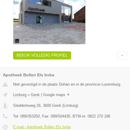
BEKIJK VOLLEDIG PROFIEL
Apotheek Bollen Els bvba
Niet gevestigd in de plaats Dohan en in de provincie Luxemburg.
Limburg
»
Genk
|
Google maps
▼
Sledderloweg 26
,
3600
Genk
(
Limburg
)
Tel:
089/353250
, Fax:
089/504435
, BTW-nr:
0822 270 186
E-mail › Apotheek Bollen Els bvba