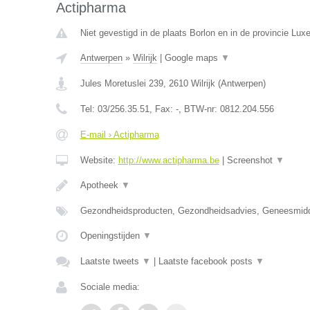
Actipharma
Niet gevestigd in de plaats Borlon en in de provincie Lux
Antwerpen
»
Wilrijk
|
Google maps
▼
Jules Moretuslei 239
,
2610
Wilrijk
(
Antwerpen
)
Tel:
03/256.35.51
, Fax:
-
, BTW-nr:
0812.204.556
E-mail › Actipharma
Website:
http://www.actipharma.be
|
Screenshot
▼
Apotheek
▼
Gezondheidsproducten, Gezondheidsadvies, Geneesmid
Openingstijden
▼
Laatste tweets
▼
|
Laatste facebook posts
▼
Sociale media: