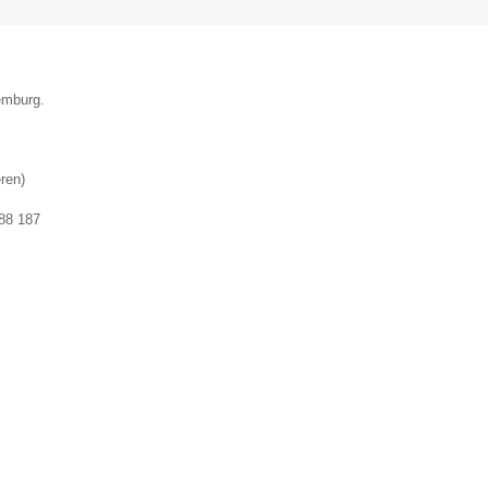
emburg.
ren
)
88 187