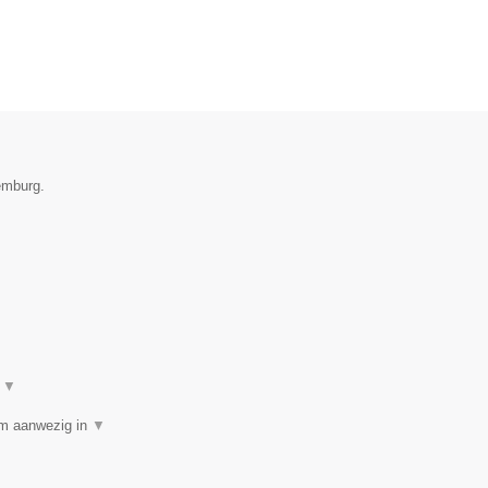
emburg.
t
▼
am aanwezig in
▼