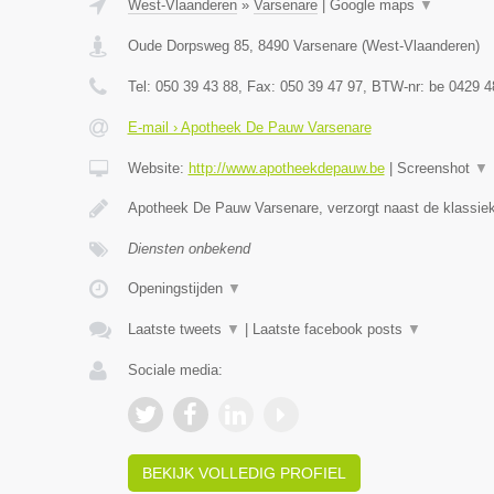
West-Vlaanderen
»
Varsenare
|
Google maps
▼
Oude Dorpsweg 85
,
8490
Varsenare
(
West-Vlaanderen
)
Tel:
050 39 43 88
, Fax:
050 39 47 97
, BTW-nr:
be 0429 4
E-mail › Apotheek De Pauw Varsenare
Website:
http://www.apotheekdepauw.be
|
Screenshot
▼
Apotheek De Pauw Varsenare, verzorgt naast de klassiek
Diensten onbekend
Openingstijden
▼
Laatste tweets
▼
|
Laatste facebook posts
▼
Sociale media:
BEKIJK VOLLEDIG PROFIEL