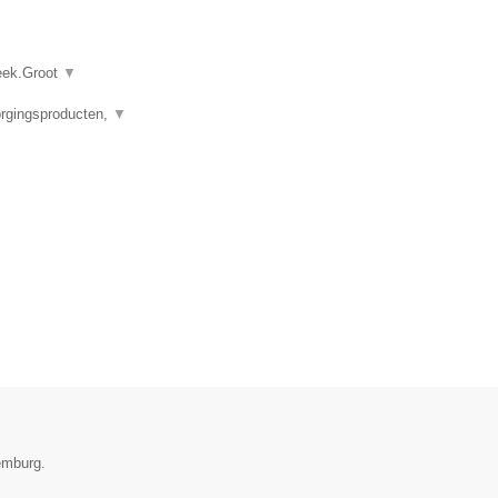
heek.Groot
▼
orgingsproducten,
▼
emburg.