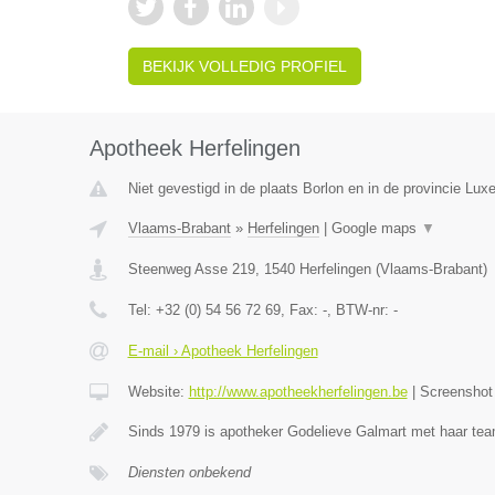
BEKIJK VOLLEDIG PROFIEL
Apotheek Herfelingen
Niet gevestigd in de plaats Borlon en in de provincie Lux
Vlaams-Brabant
»
Herfelingen
|
Google maps
▼
Steenweg Asse 219
,
1540
Herfelingen
(
Vlaams-Brabant
)
Tel:
+32 (0) 54 56 72 69
, Fax:
-
, BTW-nr:
-
E-mail › Apotheek Herfelingen
Website:
http://www.apotheekherfelingen.be
|
Screensho
Sinds 1979 is apotheker Godelieve Galmart met haar te
Diensten onbekend