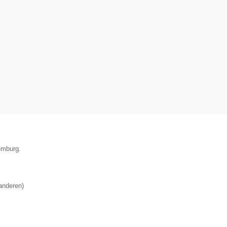
emburg.
anderen
)