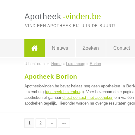
Apotheek
-vinden.be
VIND EEN APOTHEEK BIJ U IN DE BUURT!
Nieuws
Zoeken
Contact
U bent nu hier:
Home
»
Luxemburg
»
Borlon
Apotheek Borlon
Apotheek-vinden.be bevat helaas nog geen
apotheken in Borl
Luxemburg (
apotheek Luxemburg
). Voer bovenaan deze pagina 
apotheken of ga naar
direct contact met apotheken
om via één 
apotheken tegelijk. Hieronder worden nu overige resultaten get
1
2
»
»»