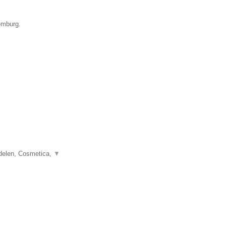
emburg.
delen, Cosmetica,
▼