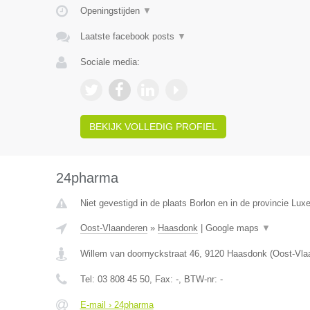
Openingstijden
▼
Laatste facebook posts
▼
Sociale media:
BEKIJK VOLLEDIG PROFIEL
24pharma
Niet gevestigd in de plaats Borlon en in de provincie Lux
Oost-Vlaanderen
»
Haasdonk
|
Google maps
▼
Willem van doornyckstraat 46
,
9120
Haasdonk
(
Oost-Vla
Tel:
03 808 45 50
, Fax:
-
, BTW-nr:
-
E-mail › 24pharma