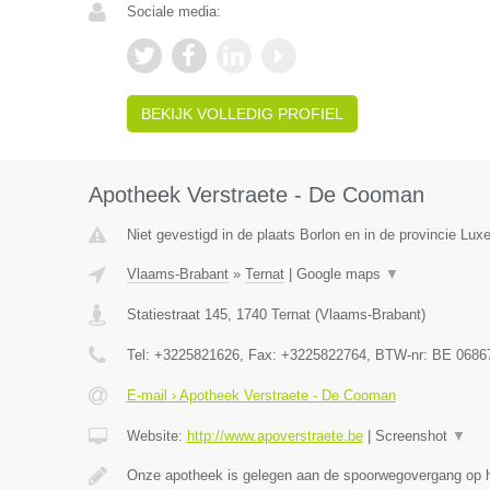
Sociale media:
BEKIJK VOLLEDIG PROFIEL
Apotheek Verstraete - De Cooman
Niet gevestigd in de plaats Borlon en in de provincie Lux
Vlaams-Brabant
»
Ternat
|
Google maps
▼
Statiestraat 145
,
1740
Ternat
(
Vlaams-Brabant
)
Tel:
+3225821626
, Fax:
+3225822764
, BTW-nr:
BE 0686
E-mail › Apotheek Verstraete - De Cooman
Website:
http://www.apoverstraete.be
|
Screenshot
▼
Onze apotheek is gelegen aan de spoorwegovergang op h