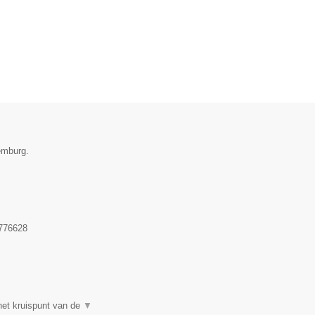
emburg.
776628
et kruispunt van de
▼