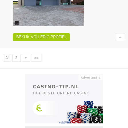
BEKIJK VOLLEDIG PROFIEL
1
2
»
»»