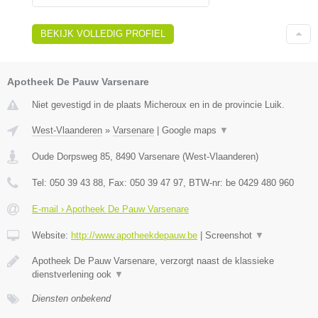
BEKIJK VOLLEDIG PROFIEL
Apotheek De Pauw Varsenare
Niet gevestigd in de plaats Micheroux en in de provincie Luik.
West-Vlaanderen
»
Varsenare
|
Google maps
▼
Oude Dorpsweg 85
,
8490
Varsenare
(
West-Vlaanderen
)
Tel:
050 39 43 88
, Fax:
050 39 47 97
, BTW-nr:
be 0429 480 960
E-mail › Apotheek De Pauw Varsenare
Website:
http://www.apotheekdepauw.be
|
Screenshot
▼
Apotheek De Pauw Varsenare, verzorgt naast de klassieke
dienstverlening ook
▼
Diensten onbekend