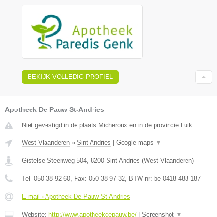
BEKIJK VOLLEDIG PROFIEL
Apotheek De Pauw St-Andries
Niet gevestigd in de plaats Micheroux en in de provincie Luik.
West-Vlaanderen
»
Sint Andries
|
Google maps
▼
Gistelse Steenweg 504
,
8200
Sint Andries
(
West-Vlaanderen
)
Tel:
050 38 92 60
, Fax:
050 38 97 32
, BTW-nr:
be 0418 488 187
E-mail › Apotheek De Pauw St-Andries
Website:
http://www.apotheekdepauw.be/
|
Screenshot
▼