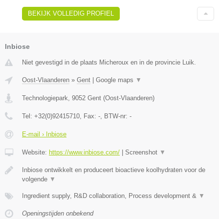
BEKIJK VOLLEDIG PROFIEL
Inbiose
Niet gevestigd in de plaats Micheroux en in de provincie Luik.
Oost-Vlaanderen
»
Gent
|
Google maps
▼
Technologiepark
,
9052
Gent
(
Oost-Vlaanderen
)
Tel:
+32(0)92415710
, Fax:
-
, BTW-nr:
-
E-mail › Inbiose
Website:
https://www.inbiose.com/
|
Screenshot
▼
Inbiose ontwikkelt en produceert bioactieve koolhydraten voor de
volgende
▼
Ingredient supply, R&D collaboration, Process development &
▼
Openingstijden onbekend