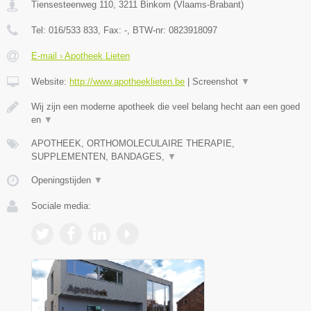
Tiensesteenweg 110
,
3211
Binkom
(
Vlaams-Brabant
)
Tel:
016/533 833
, Fax:
-
, BTW-nr:
0823918097
E-mail › Apotheek Lieten
Website:
http://www.apotheeklieten.be
|
Screenshot
▼
Wij zijn een moderne apotheek die veel belang hecht aan een goed
en
▼
APOTHEEK, ORTHOMOLECULAIRE THERAPIE,
SUPPLEMENTEN, BANDAGES,
▼
Openingstijden
▼
Sociale media: