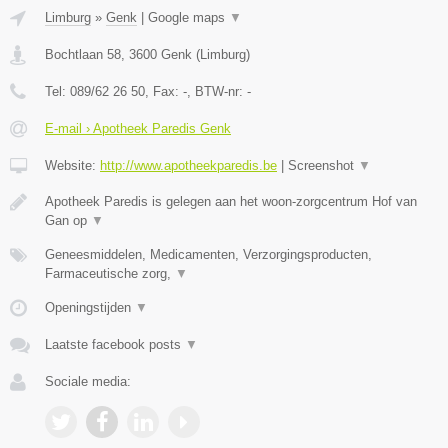
Limburg
»
Genk
|
Google maps
▼
Bochtlaan 58
,
3600
Genk
(
Limburg
)
Tel:
089/62 26 50
, Fax:
-
, BTW-nr:
-
E-mail › Apotheek Paredis Genk
Website:
http://www.apotheekparedis.be
|
Screenshot
▼
Apotheek Paredis is gelegen aan het woon-zorgcentrum Hof van
Gan op
▼
Geneesmiddelen, Medicamenten, Verzorgingsproducten,
Farmaceutische zorg,
▼
Openingstijden
▼
Laatste facebook posts
▼
Sociale media: