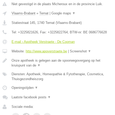
Niet gevestigd in de plaats Micheroux en in de provincie Luik.
Vlaams-Brabant
»
Ternat
|
Google maps
▼
Statiestraat 145
,
1740
Ternat
(
Vlaams-Brabant
)
Tel:
+3225821626
, Fax:
+3225822764
, BTW-nr:
BE 0686776628
E-mail › Apotheek Verstraete - De Cooman
Website:
http://www.apoverstraete.be
|
Screenshot
▼
Onze apotheek is gelegen aan de spoorwegovergang op het
kruispunt van de
▼
Diensten: Apotheek, Homeopathie & Fytotherapie, Cosmetica,
Thuisgezondheiszorg
Openingstijden
▼
Laatste facebook posts
▼
Sociale media: