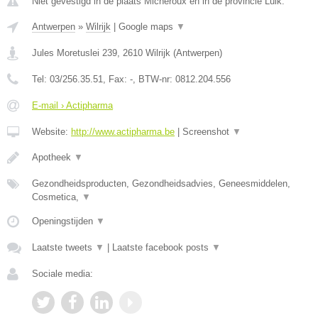
Niet gevestigd in de plaats Micheroux en in de provincie Luik.
Antwerpen
»
Wilrijk
|
Google maps
▼
Jules Moretuslei 239
,
2610
Wilrijk
(
Antwerpen
)
Tel:
03/256.35.51
, Fax:
-
, BTW-nr:
0812.204.556
E-mail › Actipharma
Website:
http://www.actipharma.be
|
Screenshot
▼
Apotheek
▼
Gezondheidsproducten, Gezondheidsadvies, Geneesmiddelen,
Cosmetica,
▼
Openingstijden
▼
Laatste tweets
▼
|
Laatste facebook posts
▼
Sociale media: