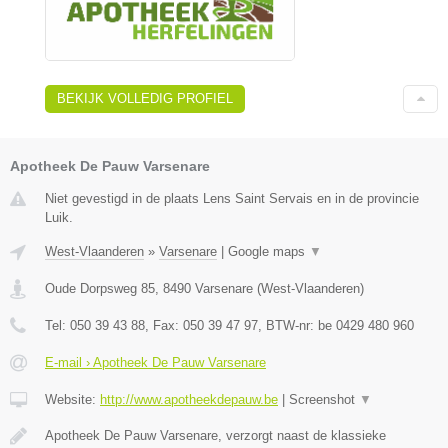
BEKIJK VOLLEDIG PROFIEL
Apotheek De Pauw Varsenare
Niet gevestigd in de plaats Lens Saint Servais en in de provincie
Luik.
West-Vlaanderen
»
Varsenare
|
Google maps
▼
Oude Dorpsweg 85
,
8490
Varsenare
(
West-Vlaanderen
)
Tel:
050 39 43 88
, Fax:
050 39 47 97
, BTW-nr:
be 0429 480 960
E-mail › Apotheek De Pauw Varsenare
Website:
http://www.apotheekdepauw.be
|
Screenshot
▼
Apotheek De Pauw Varsenare, verzorgt naast de klassieke