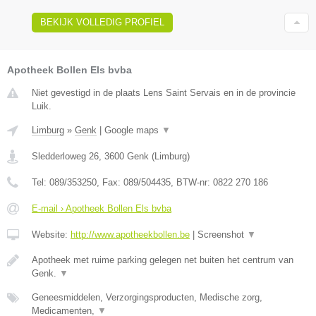
BEKIJK VOLLEDIG PROFIEL
Apotheek Bollen Els bvba
Niet gevestigd in de plaats Lens Saint Servais en in de provincie
Luik.
Limburg
»
Genk
|
Google maps
▼
Sledderloweg 26
,
3600
Genk
(
Limburg
)
Tel:
089/353250
, Fax:
089/504435
, BTW-nr:
0822 270 186
E-mail › Apotheek Bollen Els bvba
Website:
http://www.apotheekbollen.be
|
Screenshot
▼
Apotheek met ruime parking gelegen net buiten het centrum van
Genk.
▼
Geneesmiddelen, Verzorgingsproducten, Medische zorg,
Medicamenten,
▼