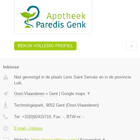
BEKIJK VOLLEDIG PROFIEL
Inbiose
Niet gevestigd in de plaats Lens Saint Servais en in de provincie
Luik.
Oost-Vlaanderen
»
Gent
|
Google maps
▼
Technologiepark
,
9052
Gent
(
Oost-Vlaanderen
)
Tel:
+32(0)92415710
, Fax:
-
, BTW-nr:
-
E-mail › Inbiose
Website:
https://www.inbiose.com/
|
Screenshot
▼