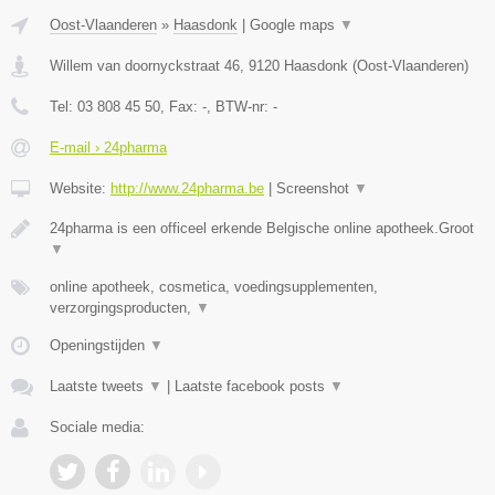
Oost-Vlaanderen
»
Haasdonk
|
Google maps
▼
Willem van doornyckstraat 46
,
9120
Haasdonk
(
Oost-Vlaanderen
)
Tel:
03 808 45 50
, Fax:
-
, BTW-nr:
-
E-mail › 24pharma
Website:
http://www.24pharma.be
|
Screenshot
▼
24pharma is een officeel erkende Belgische online apotheek.Groot
▼
online apotheek, cosmetica, voedingsupplementen,
verzorgingsproducten,
▼
Openingstijden
▼
Laatste tweets
▼
|
Laatste facebook posts
▼
Sociale media: