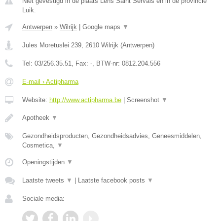
Niet gevestigd in de plaats Lens Saint Servais en in de provincie
Luik.
Antwerpen
»
Wilrijk
|
Google maps
▼
Jules Moretuslei 239
,
2610
Wilrijk
(
Antwerpen
)
Tel:
03/256.35.51
, Fax:
-
, BTW-nr:
0812.204.556
E-mail › Actipharma
Website:
http://www.actipharma.be
|
Screenshot
▼
Apotheek
▼
Gezondheidsproducten, Gezondheidsadvies, Geneesmiddelen,
Cosmetica,
▼
Openingstijden
▼
Laatste tweets
▼
|
Laatste facebook posts
▼
Sociale media: