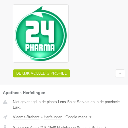
BEKIJK VOLLEDIG PROFIEL
Apotheek Herfelingen
Niet gevestigd in de plaats Lens Saint Servais en in de provincie
Luik.
Vlaams-Brabant
»
Herfelingen
|
Google maps
▼
Steenweg Asse 219
,
1540
Herfelingen
(
Vlaams-Brabant
)