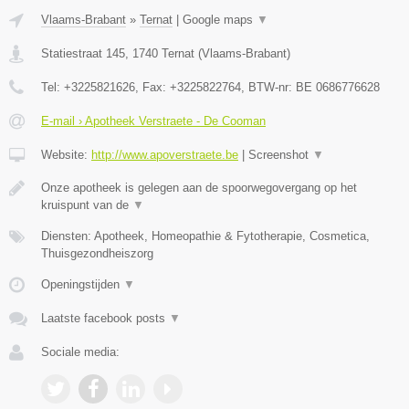
Vlaams-Brabant
»
Ternat
|
Google maps
▼
Statiestraat 145
,
1740
Ternat
(
Vlaams-Brabant
)
Tel:
+3225821626
, Fax:
+3225822764
, BTW-nr:
BE 0686776628
E-mail › Apotheek Verstraete - De Cooman
Website:
http://www.apoverstraete.be
|
Screenshot
▼
Onze apotheek is gelegen aan de spoorwegovergang op het
kruispunt van de
▼
Diensten: Apotheek, Homeopathie & Fytotherapie, Cosmetica,
Thuisgezondheiszorg
Openingstijden
▼
Laatste facebook posts
▼
Sociale media: