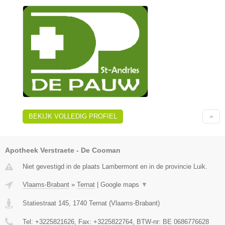
BEKIJK VOLLEDIG PROFIEL
Apotheek Verstraete - De Cooman
Niet gevestigd in de plaats Lambermont en in de provincie Luik.
Vlaams-Brabant
»
Ternat
|
Google maps
▼
Statiestraat 145
,
1740
Ternat
(
Vlaams-Brabant
)
Tel:
+3225821626
, Fax:
+3225822764
, BTW-nr:
BE 0686776628