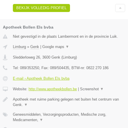
BEKIJK VOLLEDIG PROFIEL
Apotheek Bollen Els bvba
Niet gevestigd in de plaats Lambermont en in de provincie Luik.
Limburg
»
Genk
|
Google maps
▼
Sledderloweg 26
,
3600
Genk
(
Limburg
)
Tel:
089/353250
, Fax:
089/504435
, BTW-nr:
0822 270 186
E-mail › Apotheek Bollen Els bvba
Website:
http://www.apotheekbollen.be
|
Screenshot
▼
Apotheek met ruime parking gelegen net buiten het centrum van
Genk.
▼
Geneesmiddelen, Verzorgingsproducten, Medische zorg,
Medicamenten,
▼