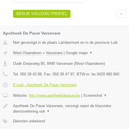
BEKIJK VOLLEDIG PROFIEL
Apotheek De Pauw Varsenare
Niet gevestigd in de plaats Lambermont en in de provincie Luik.
West-Vlaanderen
»
Varsenare
|
Google maps
▼
Oude Dorpsweg 85
,
8490
Varsenare
(
West-Vlaanderen
)
Tel:
050 39 43 88
, Fax:
050 39 47 97
, BTW-nr:
be 0429 480 960
E-mail › Apotheek De Pauw Varsenare
Website:
http://www.apotheekdepauw.be
|
Screenshot
▼
Apotheek De Pauw Varsenare, verzorgt naast de klassieke
dienstverlening ook
▼
Diensten onbekend