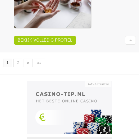
BEKIJK VOLLEDIG PROFIEL
1
2
»
»»