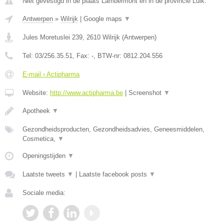
Niet gevestigd in de plaats Lambermont en in de provincie Luik.
Antwerpen
»
Wilrijk
|
Google maps
▼
Jules Moretuslei 239
,
2610
Wilrijk
(
Antwerpen
)
Tel:
03/256.35.51
, Fax:
-
, BTW-nr:
0812.204.556
E-mail › Actipharma
Website:
http://www.actipharma.be
|
Screenshot
▼
Apotheek
▼
Gezondheidsproducten, Gezondheidsadvies, Geneesmiddelen,
Cosmetica,
▼
Openingstijden
▼
Laatste tweets
▼
|
Laatste facebook posts
▼
Sociale media: