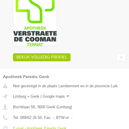
BEKIJK VOLLEDIG PROFIEL
Apotheek Paredis Genk
Niet gevestigd in de plaats Lambermont en in de provincie Luik.
Limburg
»
Genk
|
Google maps
▼
Bochtlaan 58
,
3600
Genk
(
Limburg
)
Tel:
089/62 26 50
, Fax:
-
, BTW-nr:
-
E-mail › Apotheek Paredis Genk