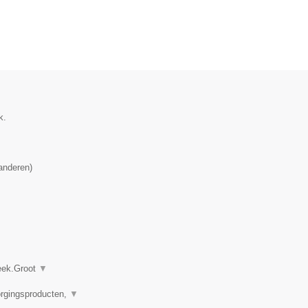
k.
anderen
)
heek.Groot
▼
orgingsproducten,
▼