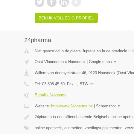
BEKIJK VOLLEDIG PROFIEL
24pharma
Niet gevestigd in de plaats Juprelle en in de provincie Lui
Oost-Vlaanderen
»
Haasdonk
|
Google maps
▼
Willem van doornyckstraat 46
,
9120
Haasdonk
(
Oost-Vla
Tel:
03 808 45 50
, Fax:
-
, BTW-nr:
-
E-mail › 24pharma
Website:
http://www.24pharma.be
|
Screenshot
▼
24pharma is een officeel erkende Belgische online apot
online apotheek, cosmetica, voedingsupplementen, verz