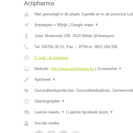
Actipharma
Niet gevestigd in de plaats Juprelle en in de provincie Lui
Antwerpen
»
Wilrijk
|
Google maps
▼
Jules Moretuslei 239
,
2610
Wilrijk
(
Antwerpen
)
Tel:
03/256.35.51
, Fax:
-
, BTW-nr:
0812.204.556
E-mail › Actipharma
Website:
http://www.actipharma.be
|
Screenshot
▼
Apotheek
▼
Gezondheidsproducten, Gezondheidsadvies, Geneesmid
Openingstijden
▼
Laatste tweets
▼
|
Laatste facebook posts
▼
Sociale media: