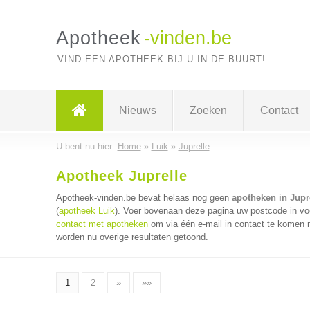
Apotheek
-vinden.be
VIND EEN APOTHEEK BIJ U IN DE BUURT!
Nieuws
Zoeken
Contact
U bent nu hier:
Home
»
Luik
»
Juprelle
Apotheek Juprelle
Apotheek-vinden.be bevat helaas nog geen
apotheken in Jupr
(
apotheek Luik
). Voer bovenaan deze pagina uw postcode in voo
contact met apotheken
om via één e-mail in contact te komen 
worden nu overige resultaten getoond.
1
2
»
»»