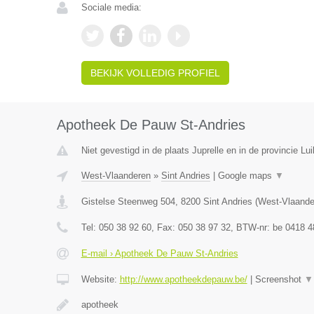
Sociale media:
BEKIJK VOLLEDIG PROFIEL
Apotheek De Pauw St-Andries
Niet gevestigd in de plaats Juprelle en in de provincie Lui
West-Vlaanderen
»
Sint Andries
|
Google maps
▼
Gistelse Steenweg 504
,
8200
Sint Andries
(
West-Vlaande
Tel:
050 38 92 60
, Fax:
050 38 97 32
, BTW-nr:
be 0418 4
E-mail › Apotheek De Pauw St-Andries
Website:
http://www.apotheekdepauw.be/
|
Screenshot
▼
apotheek