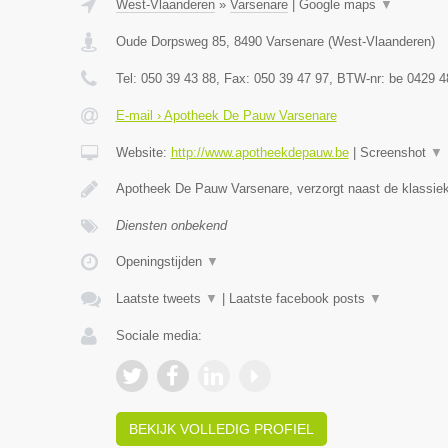
West-Vlaanderen
»
Varsenare
|
Google maps
▼
Oude Dorpsweg 85
,
8490
Varsenare
(
West-Vlaanderen
)
Tel:
050 39 43 88
, Fax:
050 39 47 97
, BTW-nr:
be 0429 4
E-mail › Apotheek De Pauw Varsenare
Website:
http://www.apotheekdepauw.be
|
Screenshot
▼
Apotheek De Pauw Varsenare, verzorgt naast de klassiek
Diensten onbekend
Openingstijden
▼
Laatste tweets
▼
|
Laatste facebook posts
▼
Sociale media:
BEKIJK VOLLEDIG PROFIEL