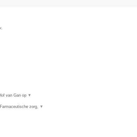
k.
 Hof van Gan op
▼
 Farmaceutische zorg,
▼