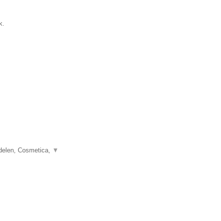
k.
delen, Cosmetica,
▼