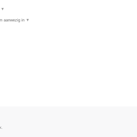
t
▼
am aanwezig in
▼
k.