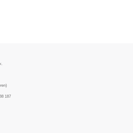
k.
ren
)
88 187