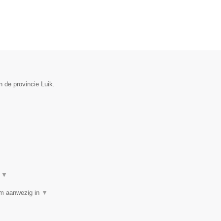
 de provincie Luik.
t
▼
am aanwezig in
▼