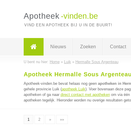
Apotheek
-vinden.be
VIND EEN APOTHEEK BIJ U IN DE BUURT!
Nieuws
Zoeken
Contact
U bent nu hier:
Home
»
Luik
»
Hermalle Sous Argenteau
Apotheek Hermalle Sous Argentea
Apotheek-vinden.be bevat helaas nog geen
apotheken in Her
gehele provincie Luik (
apotheek Luik
). Voer bovenaan deze pagi
apotheken of ga naar
direct contact met apotheken
om via één 
apotheken tegelijk. Hieronder worden nu overige resultaten get
1
2
»
»»