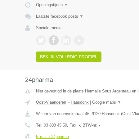
Openingstijden
▼
Laatste facebook posts
▼
Sociale media:
BEKIJK VOLLEDIG PROFIEL
24pharma
Niet gevestigd in de plaats Hermalle Sous Argenteau en in
Oost-Vlaanderen
»
Haasdonk
|
Google maps
▼
Willem van doornyckstraat 46
,
9120
Haasdonk
(
Oost-Vla
Tel:
03 808 45 50
, Fax:
-
, BTW-nr:
-
E-mail › 24pharma