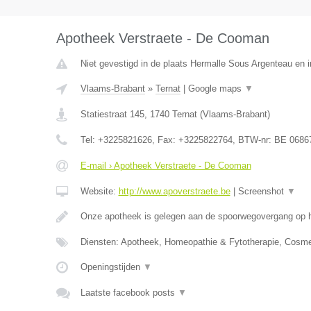
Apotheek Verstraete - De Cooman
Niet gevestigd in de plaats Hermalle Sous Argenteau en in
Vlaams-Brabant
»
Ternat
|
Google maps
▼
Statiestraat 145
,
1740
Ternat
(
Vlaams-Brabant
)
Tel:
+3225821626
, Fax:
+3225822764
, BTW-nr:
BE 0686
E-mail › Apotheek Verstraete - De Cooman
Website:
http://www.apoverstraete.be
|
Screenshot
▼
Onze apotheek is gelegen aan de spoorwegovergang op h
Diensten: Apotheek, Homeopathie & Fytotherapie, Cosme
Openingstijden
▼
Laatste facebook posts
▼