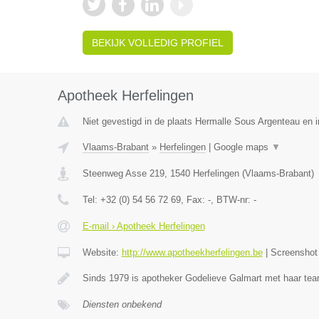
BEKIJK VOLLEDIG PROFIEL
Apotheek Herfelingen
Niet gevestigd in de plaats Hermalle Sous Argenteau en in
Vlaams-Brabant
»
Herfelingen
|
Google maps
▼
Steenweg Asse 219
,
1540
Herfelingen
(
Vlaams-Brabant
)
Tel:
+32 (0) 54 56 72 69
, Fax:
-
, BTW-nr:
-
E-mail › Apotheek Herfelingen
Website:
http://www.apotheekherfelingen.be
|
Screensho
Sinds 1979 is apotheker Godelieve Galmart met haar te
Diensten onbekend