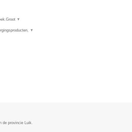
heek.Groot
▼
orgingsproducten,
▼
 de provincie Luik.