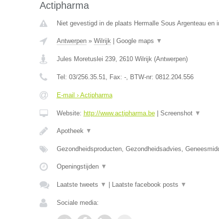
Actipharma
Niet gevestigd in de plaats Hermalle Sous Argenteau en in
Antwerpen
»
Wilrijk
|
Google maps
▼
Jules Moretuslei 239
,
2610
Wilrijk
(
Antwerpen
)
Tel:
03/256.35.51
, Fax:
-
, BTW-nr:
0812.204.556
E-mail › Actipharma
Website:
http://www.actipharma.be
|
Screenshot
▼
Apotheek
▼
Gezondheidsproducten, Gezondheidsadvies, Geneesmid
Openingstijden
▼
Laatste tweets
▼
|
Laatste facebook posts
▼
Sociale media: