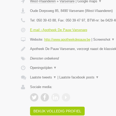
West-Vlaanderen
»
Varsenare
|
Google maps
▼
Oude Dorpsweg 85
,
8490
Varsenare
(
West-Vlaanderen
)
Tel:
050 39 43 88
, Fax:
050 39 47 97
, BTW-nr:
be 0429 4
E-mail › Apotheek De Pauw Varsenare
Website:
http://www.apotheekdepauw.be
|
Screenshot
▼
Apotheek De Pauw Varsenare, verzorgt naast de klassiek
Diensten onbekend
Openingstijden
▼
Laatste tweets
▼
|
Laatste facebook posts
▼
Sociale media:
BEKIJK VOLLEDIG PROFIEL