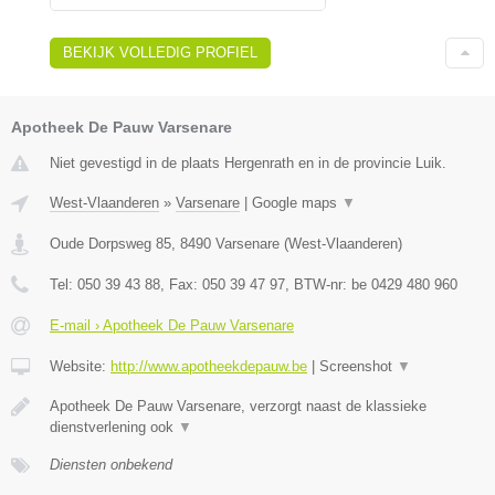
BEKIJK VOLLEDIG PROFIEL
Apotheek De Pauw Varsenare
Niet gevestigd in de plaats Hergenrath en in de provincie Luik.
West-Vlaanderen
»
Varsenare
|
Google maps
▼
Oude Dorpsweg 85
,
8490
Varsenare
(
West-Vlaanderen
)
Tel:
050 39 43 88
, Fax:
050 39 47 97
, BTW-nr:
be 0429 480 960
E-mail › Apotheek De Pauw Varsenare
Website:
http://www.apotheekdepauw.be
|
Screenshot
▼
Apotheek De Pauw Varsenare, verzorgt naast de klassieke
dienstverlening ook
▼
Diensten onbekend