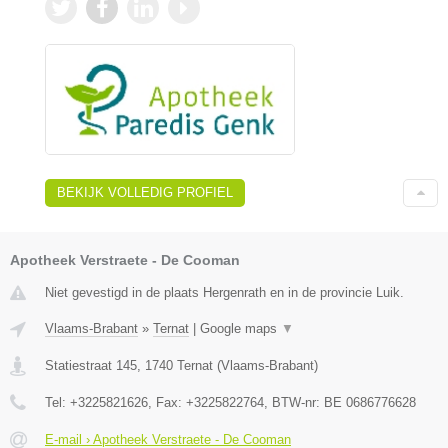
BEKIJK VOLLEDIG PROFIEL
Apotheek Verstraete - De Cooman
Niet gevestigd in de plaats Hergenrath en in de provincie Luik.
Vlaams-Brabant
»
Ternat
|
Google maps
▼
Statiestraat 145
,
1740
Ternat
(
Vlaams-Brabant
)
Tel:
+3225821626
, Fax:
+3225822764
, BTW-nr:
BE 0686776628
E-mail › Apotheek Verstraete - De Cooman