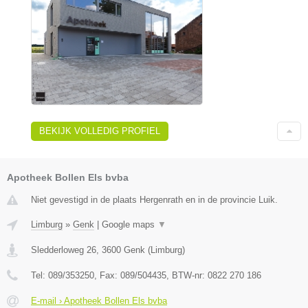
BEKIJK VOLLEDIG PROFIEL
Apotheek Bollen Els bvba
Niet gevestigd in de plaats Hergenrath en in de provincie Luik.
Limburg
»
Genk
|
Google maps
▼
Sledderloweg 26
,
3600
Genk
(
Limburg
)
Tel:
089/353250
, Fax:
089/504435
, BTW-nr:
0822 270 186
E-mail › Apotheek Bollen Els bvba