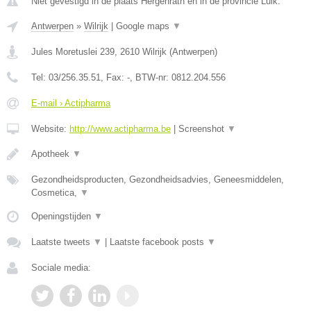
Niet gevestigd in de plaats Hergenrath en in de provincie Luik.
Antwerpen
»
Wilrijk
|
Google maps
▼
Jules Moretuslei 239
,
2610
Wilrijk
(
Antwerpen
)
Tel:
03/256.35.51
, Fax:
-
, BTW-nr:
0812.204.556
E-mail › Actipharma
Website:
http://www.actipharma.be
|
Screenshot
▼
Apotheek
▼
Gezondheidsproducten, Gezondheidsadvies, Geneesmiddelen,
Cosmetica,
▼
Openingstijden
▼
Laatste tweets
▼
|
Laatste facebook posts
▼
Sociale media: