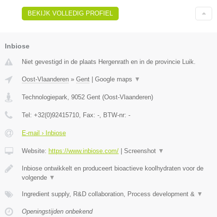
BEKIJK VOLLEDIG PROFIEL
Inbiose
Niet gevestigd in de plaats Hergenrath en in de provincie Luik.
Oost-Vlaanderen
»
Gent
|
Google maps
▼
Technologiepark
,
9052
Gent
(
Oost-Vlaanderen
)
Tel:
+32(0)92415710
, Fax:
-
, BTW-nr:
-
E-mail › Inbiose
Website:
https://www.inbiose.com/
|
Screenshot
▼
Inbiose ontwikkelt en produceert bioactieve koolhydraten voor de
volgende
▼
Ingredient supply, R&D collaboration, Process development &
▼
Openingstijden onbekend