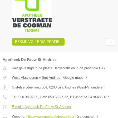
BEKIJK VOLLEDIG PROFIEL
Apotheek De Pauw St-Andries
Niet gevestigd in de plaats Hergenrath en in de provincie Luik.
West-Vlaanderen
»
Sint Andries
|
Google maps
▼
Gistelse Steenweg 504
,
8200
Sint Andries
(
West-Vlaanderen
)
Tel:
050 38 92 60
, Fax:
050 38 97 32
, BTW-nr:
be 0418 488 187
E-mail › Apotheek De Pauw St-Andries
Website:
http://www.apotheekdepauw.be/
|
Screenshot
▼