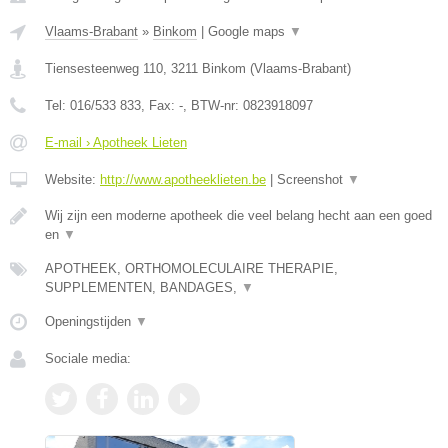
Vlaams-Brabant
»
Binkom
|
Google maps
▼
Tiensesteenweg 110
,
3211
Binkom
(
Vlaams-Brabant
)
Tel:
016/533 833
, Fax:
-
, BTW-nr:
0823918097
E-mail › Apotheek Lieten
Website:
http://www.apotheeklieten.be
|
Screenshot
▼
Wij zijn een moderne apotheek die veel belang hecht aan een goed
en
▼
APOTHEEK, ORTHOMOLECULAIRE THERAPIE,
SUPPLEMENTEN, BANDAGES,
▼
Openingstijden
▼
Sociale media: