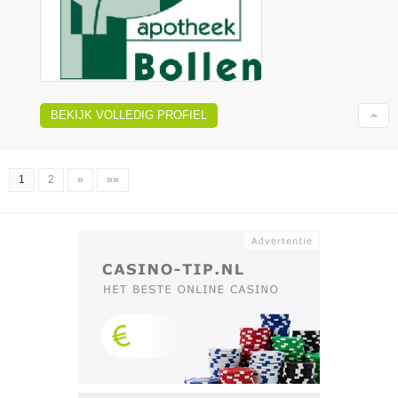
BEKIJK VOLLEDIG PROFIEL
1
2
»
»»