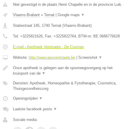
Niet gevestigd in de plaats Henri Chapelle en in de provincie Luik.
Vlaams-Brabant
»
Ternat
|
Google maps
▼
Statiestraat 145
,
1740
Ternat
(
Vlaams-Brabant
)
Tel:
+3225821626
, Fax:
+3225822764
, BTW-nr:
BE 0686776628
E-mail › Apotheek Verstraete - De Cooman
Website:
http://www.apoverstraete.be
|
Screenshot
▼
Onze apotheek is gelegen aan de spoorwegovergang op het
kruispunt van de
▼
Diensten: Apotheek, Homeopathie & Fytotherapie, Cosmetica,
Thuisgezondheiszorg
Openingstijden
▼
Laatste facebook posts
▼
Sociale media: