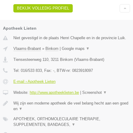
BEKIJK VOLLEDIG PROFIEL
Apotheek Lieten
Niet gevestigd in de plaats Henri Chapelle en in de provincie Luik.
Vlaams-Brabant
»
Binkom
|
Google maps
▼
Tiensesteenweg 110
,
3211
Binkom
(
Vlaams-Brabant
)
Tel:
016/533 833
, Fax:
-
, BTW-nr:
0823918097
E-mail › Apotheek Lieten
Website:
http://www.apotheeklieten.be
|
Screenshot
▼
Wij zijn een moderne apotheek die veel belang hecht aan een goed
en
▼
APOTHEEK, ORTHOMOLECULAIRE THERAPIE,
SUPPLEMENTEN, BANDAGES,
▼