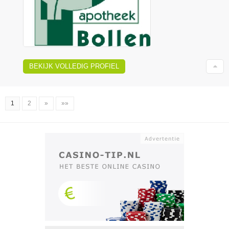
BEKIJK VOLLEDIG PROFIEL
1
2
»
»»