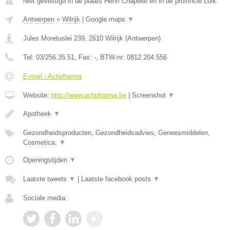
Niet gevestigd in de plaats Henri Chapelle en in de provincie Luik.
Antwerpen
»
Wilrijk
|
Google maps
▼
Jules Moretuslei 239
,
2610
Wilrijk
(
Antwerpen
)
Tel:
03/256.35.51
, Fax:
-
, BTW-nr:
0812.204.556
E-mail › Actipharma
Website:
http://www.actipharma.be
|
Screenshot
▼
Apotheek
▼
Gezondheidsproducten, Gezondheidsadvies, Geneesmiddelen,
Cosmetica,
▼
Openingstijden
▼
Laatste tweets
▼
|
Laatste facebook posts
▼
Sociale media: