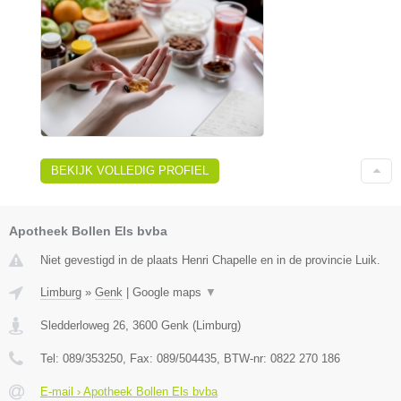
BEKIJK VOLLEDIG PROFIEL
Apotheek Bollen Els bvba
Niet gevestigd in de plaats Henri Chapelle en in de provincie Luik.
Limburg
»
Genk
|
Google maps
▼
Sledderloweg 26
,
3600
Genk
(
Limburg
)
Tel:
089/353250
, Fax:
089/504435
, BTW-nr:
0822 270 186
E-mail › Apotheek Bollen Els bvba