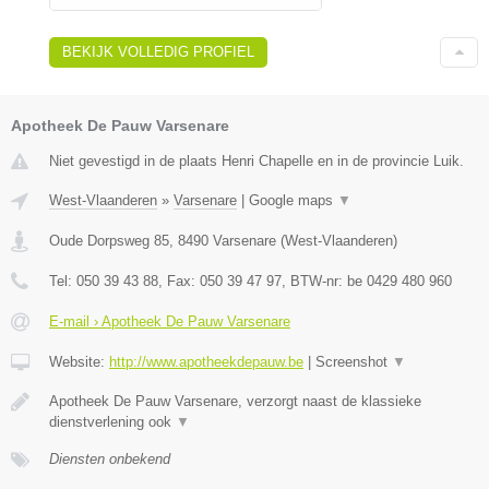
BEKIJK VOLLEDIG PROFIEL
Apotheek De Pauw Varsenare
Niet gevestigd in de plaats Henri Chapelle en in de provincie Luik.
West-Vlaanderen
»
Varsenare
|
Google maps
▼
Oude Dorpsweg 85
,
8490
Varsenare
(
West-Vlaanderen
)
Tel:
050 39 43 88
, Fax:
050 39 47 97
, BTW-nr:
be 0429 480 960
E-mail › Apotheek De Pauw Varsenare
Website:
http://www.apotheekdepauw.be
|
Screenshot
▼
Apotheek De Pauw Varsenare, verzorgt naast de klassieke
dienstverlening ook
▼
Diensten onbekend