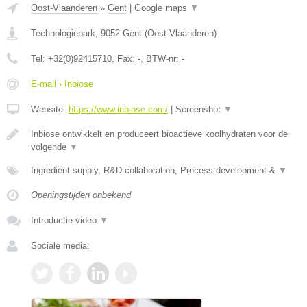
Oost-Vlaanderen
»
Gent
|
Google maps
▼
Technologiepark
,
9052
Gent
(
Oost-Vlaanderen
)
Tel:
+32(0)92415710
, Fax:
-
, BTW-nr:
-
E-mail › Inbiose
Website:
https://www.inbiose.com/
|
Screenshot
▼
Inbiose ontwikkelt en produceert bioactieve koolhydraten voor de
volgende
▼
Ingredient supply, R&D collaboration, Process development &
▼
Openingstijden onbekend
Introductie video
▼
Sociale media: