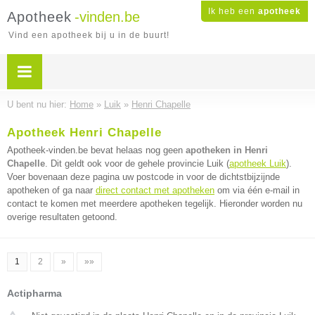
Ik heb een
apotheek
Apotheek
-vinden.be
Vind een apotheek bij u in de buurt!
U bent nu hier:
Home
»
Luik
»
Henri Chapelle
Apotheek Henri Chapelle
Apotheek-vinden.be bevat helaas nog geen
apotheken in Henri
Chapelle
. Dit geldt ook voor de gehele provincie Luik (
apotheek Luik
).
Voer bovenaan deze pagina uw postcode in voor de dichtstbijzijnde
apotheken of ga naar
direct contact met apotheken
om via één e-mail in
contact te komen met meerdere apotheken tegelijk. Hieronder worden nu
overige resultaten getoond.
1
2
»
»»
Actipharma