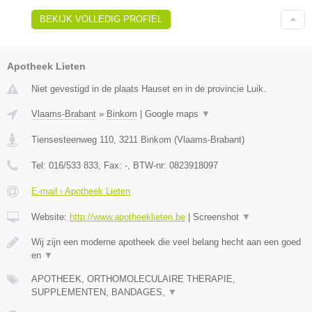
BEKIJK VOLLEDIG PROFIEL
Apotheek Lieten
Niet gevestigd in de plaats Hauset en in de provincie Luik.
Vlaams-Brabant
»
Binkom
|
Google maps
▼
Tiensesteenweg 110
,
3211
Binkom
(
Vlaams-Brabant
)
Tel:
016/533 833
, Fax:
-
, BTW-nr:
0823918097
E-mail › Apotheek Lieten
Website:
http://www.apotheeklieten.be
|
Screenshot
▼
Wij zijn een moderne apotheek die veel belang hecht aan een goed
en
▼
APOTHEEK, ORTHOMOLECULAIRE THERAPIE,
SUPPLEMENTEN, BANDAGES,
▼