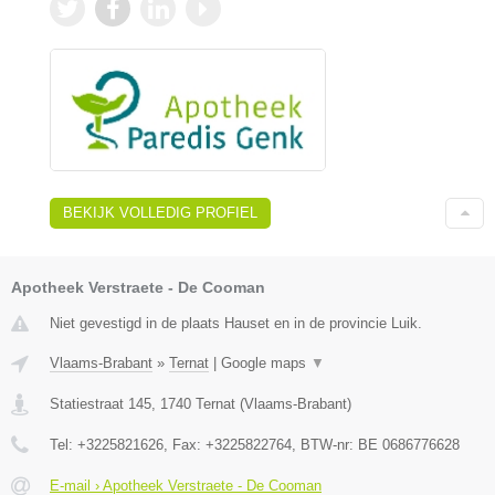
BEKIJK VOLLEDIG PROFIEL
Apotheek Verstraete - De Cooman
Niet gevestigd in de plaats Hauset en in de provincie Luik.
Vlaams-Brabant
»
Ternat
|
Google maps
▼
Statiestraat 145
,
1740
Ternat
(
Vlaams-Brabant
)
Tel:
+3225821626
, Fax:
+3225822764
, BTW-nr:
BE 0686776628
E-mail › Apotheek Verstraete - De Cooman