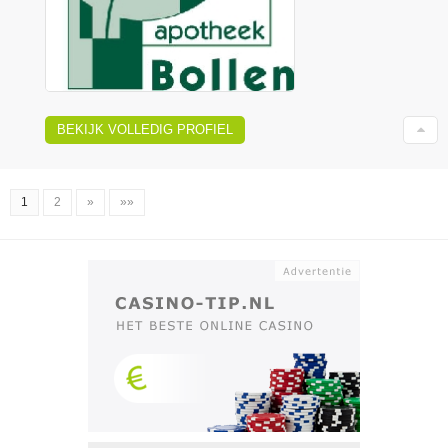
BEKIJK VOLLEDIG PROFIEL
1
2
»
»»