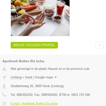
BEKIJK VOLLEDIG PROFIEL
Apotheek Bollen Els bvba
Niet gevestigd in de plaats Hauset en in de provincie Luik.
Limburg
»
Genk
|
Google maps
▼
Sledderloweg 26
,
3600
Genk
(
Limburg
)
Tel:
089/353250
, Fax:
089/504435
, BTW-nr:
0822 270 186
E-mail › Apotheek Bollen Els bvba