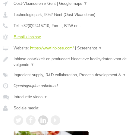
Oost-Vlaanderen
»
Gent
|
Google maps
▼
Technologiepark
,
9052
Gent
(
Oost-Vlaanderen
)
Tel:
+32(0)92415710
, Fax:
-
, BTW-nr:
-
E-mail › Inbiose
Website:
https://www.inbiose.com/
|
Screenshot
▼
Inbiose ontwikkelt en produceert bioactieve koolhydraten voor de
volgende
▼
Ingredient supply, R&D collaboration, Process development &
▼
Openingstijden onbekend
Introductie video
▼
Sociale media: