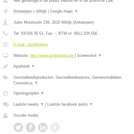
Niet gevestigd in de plaats Hauset en in de provincie Luik.
Antwerpen
»
Wilrijk
|
Google maps
▼
Jules Moretuslei 239
,
2610
Wilrijk
(
Antwerpen
)
Tel:
03/256.35.51
, Fax:
-
, BTW-nr:
0812.204.556
E-mail › Actipharma
Website:
http://www.actipharma.be
|
Screenshot
▼
Apotheek
▼
Gezondheidsproducten, Gezondheidsadvies, Geneesmiddelen,
Cosmetica,
▼
Openingstijden
▼
Laatste tweets
▼
|
Laatste facebook posts
▼
Sociale media: