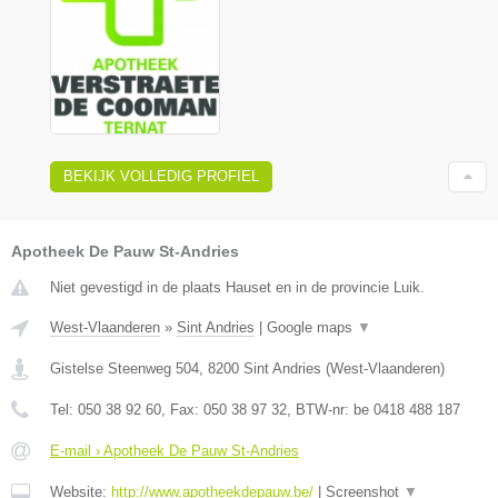
BEKIJK VOLLEDIG PROFIEL
Apotheek De Pauw St-Andries
Niet gevestigd in de plaats Hauset en in de provincie Luik.
West-Vlaanderen
»
Sint Andries
|
Google maps
▼
Gistelse Steenweg 504
,
8200
Sint Andries
(
West-Vlaanderen
)
Tel:
050 38 92 60
, Fax:
050 38 97 32
, BTW-nr:
be 0418 488 187
E-mail › Apotheek De Pauw St-Andries
Website:
http://www.apotheekdepauw.be/
|
Screenshot
▼