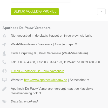
BEKIJK VOLLEDIG PROFIEL
Apotheek De Pauw Varsenare
Niet gevestigd in de plaats Hauset en in de provincie Luik.
West-Vlaanderen
»
Varsenare
|
Google maps
▼
Oude Dorpsweg 85
,
8490
Varsenare
(
West-Vlaanderen
)
Tel:
050 39 43 88
, Fax:
050 39 47 97
, BTW-nr:
be 0429 480 960
E-mail › Apotheek De Pauw Varsenare
Website:
http://www.apotheekdepauw.be
|
Screenshot
▼
Apotheek De Pauw Varsenare, verzorgt naast de klassieke
dienstverlening ook
▼
Diensten onbekend