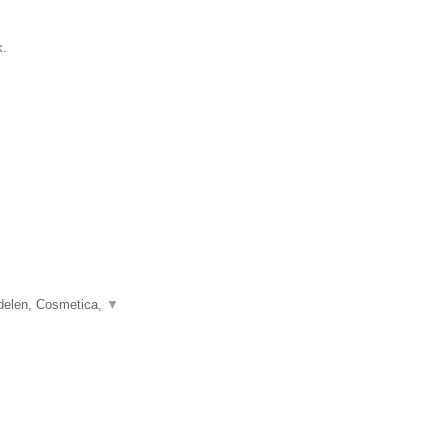
k.
delen, Cosmetica,
▼