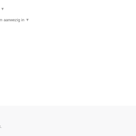
t
▼
am aanwezig in
▼
k.