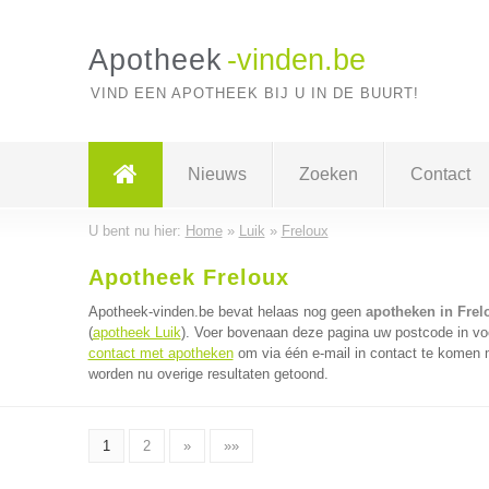
Apotheek
-vinden.be
VIND EEN APOTHEEK BIJ U IN DE BUURT!
Nieuws
Zoeken
Contact
U bent nu hier:
Home
»
Luik
»
Freloux
Apotheek Freloux
Apotheek-vinden.be bevat helaas nog geen
apotheken in Frel
(
apotheek Luik
). Voer bovenaan deze pagina uw postcode in voo
contact met apotheken
om via één e-mail in contact te komen 
worden nu overige resultaten getoond.
1
2
»
»»