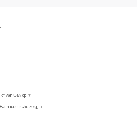
k.
 Hof van Gan op
▼
 Farmaceutische zorg,
▼