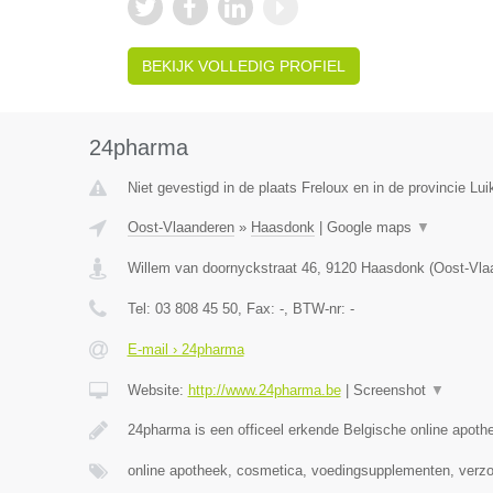
BEKIJK VOLLEDIG PROFIEL
24pharma
Niet gevestigd in de plaats Freloux en in de provincie Lui
Oost-Vlaanderen
»
Haasdonk
|
Google maps
▼
Willem van doornyckstraat 46
,
9120
Haasdonk
(
Oost-Vla
Tel:
03 808 45 50
, Fax:
-
, BTW-nr:
-
E-mail › 24pharma
Website:
http://www.24pharma.be
|
Screenshot
▼
24pharma is een officeel erkende Belgische online apot
online apotheek, cosmetica, voedingsupplementen, verz