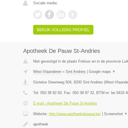
Sociale media:
BEKIJK VOLLEDIG PROFIEL
Apotheek De Pauw St-Andries
Niet gevestigd in de plaats Freloux en in de provincie Lui
West-Vlaanderen
»
Sint Andries
|
Google maps
▼
Gistelse Steenweg 504
,
8200
Sint Andries
(
West-Vlaande
Tel:
050 38 92 60
, Fax:
050 38 97 32
, BTW-nr:
be 0418 4
E-mail › Apotheek De Pauw St-Andries
Website:
http://www.apotheekdepauw.be/
|
Screenshot
▼
apotheek