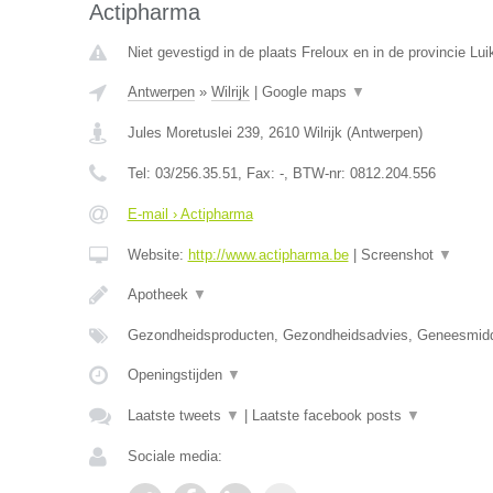
Actipharma
Niet gevestigd in de plaats Freloux en in de provincie Lui
Antwerpen
»
Wilrijk
|
Google maps
▼
Jules Moretuslei 239
,
2610
Wilrijk
(
Antwerpen
)
Tel:
03/256.35.51
, Fax:
-
, BTW-nr:
0812.204.556
E-mail › Actipharma
Website:
http://www.actipharma.be
|
Screenshot
▼
Apotheek
▼
Gezondheidsproducten, Gezondheidsadvies, Geneesmid
Openingstijden
▼
Laatste tweets
▼
|
Laatste facebook posts
▼
Sociale media: