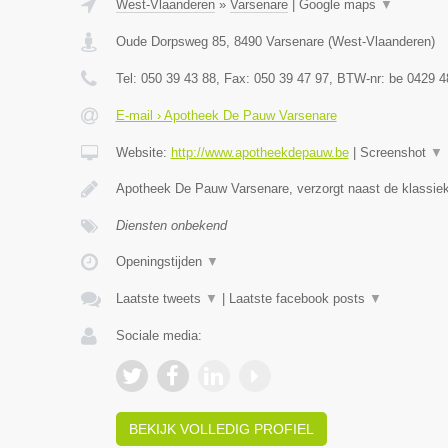
West-Vlaanderen
»
Varsenare
|
Google maps
▼
Oude Dorpsweg 85
,
8490
Varsenare
(
West-Vlaanderen
)
Tel:
050 39 43 88
, Fax:
050 39 47 97
, BTW-nr:
be 0429 4
E-mail › Apotheek De Pauw Varsenare
Website:
http://www.apotheekdepauw.be
|
Screenshot
▼
Apotheek De Pauw Varsenare, verzorgt naast de klassiek
Diensten onbekend
Openingstijden
▼
Laatste tweets
▼
|
Laatste facebook posts
▼
Sociale media:
BEKIJK VOLLEDIG PROFIEL