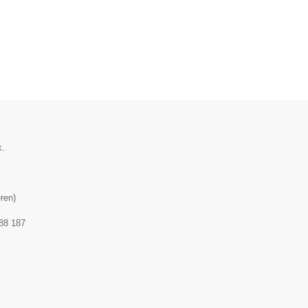
k.
ren
)
88 187