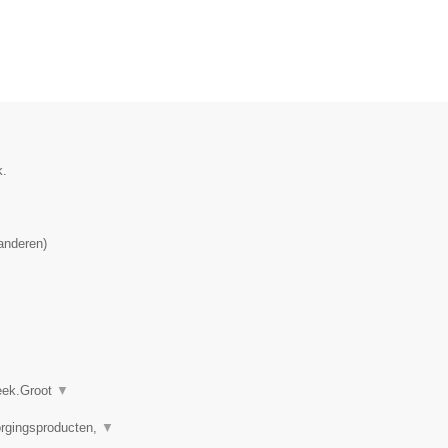
k.
anderen
)
heek.Groot
▼
orgingsproducten,
▼