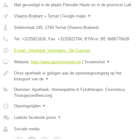
Niet gevestigd in de plaats Flemalle Haute en in de provincie Luik.
Vlaams-Brabant
»
Ternat
|
Google maps
▼
Statiestraat 145
,
1740
Ternat
(
Vlaams-Brabant
)
Tel:
+3225821626
, Fax:
+3225822764
, BTW-nr:
BE 0686776628
E-mail › Apotheek Verstraete - De Cooman
Website:
http://www.apoverstraete.be
|
Screenshot
▼
Onze apotheek is gelegen aan de spoorwegovergang op het
kruispunt van de
▼
Diensten: Apotheek, Homeopathie & Fytotherapie, Cosmetica,
Thuisgezondheiszorg
Openingstijden
▼
Laatste facebook posts
▼
Sociale media: