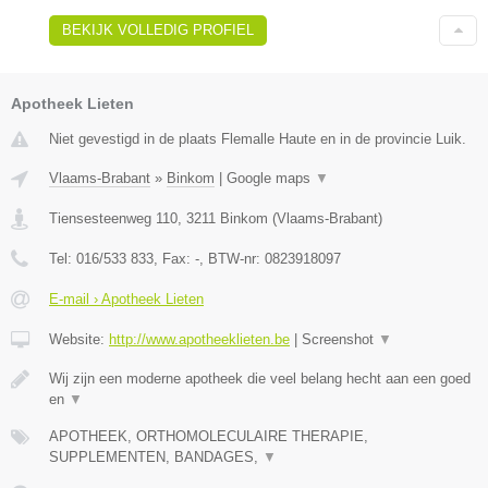
BEKIJK VOLLEDIG PROFIEL
Apotheek Lieten
Niet gevestigd in de plaats Flemalle Haute en in de provincie Luik.
Vlaams-Brabant
»
Binkom
|
Google maps
▼
Tiensesteenweg 110
,
3211
Binkom
(
Vlaams-Brabant
)
Tel:
016/533 833
, Fax:
-
, BTW-nr:
0823918097
E-mail › Apotheek Lieten
Website:
http://www.apotheeklieten.be
|
Screenshot
▼
Wij zijn een moderne apotheek die veel belang hecht aan een goed
en
▼
APOTHEEK, ORTHOMOLECULAIRE THERAPIE,
SUPPLEMENTEN, BANDAGES,
▼