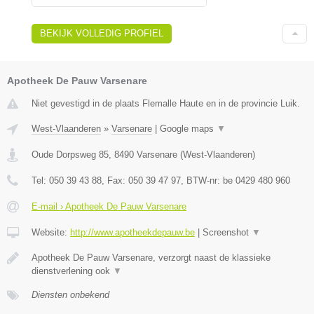
BEKIJK VOLLEDIG PROFIEL
Apotheek De Pauw Varsenare
Niet gevestigd in de plaats Flemalle Haute en in de provincie Luik.
West-Vlaanderen
»
Varsenare
|
Google maps
▼
Oude Dorpsweg 85
,
8490
Varsenare
(
West-Vlaanderen
)
Tel:
050 39 43 88
, Fax:
050 39 47 97
, BTW-nr:
be 0429 480 960
E-mail › Apotheek De Pauw Varsenare
Website:
http://www.apotheekdepauw.be
|
Screenshot
▼
Apotheek De Pauw Varsenare, verzorgt naast de klassieke
dienstverlening ook
▼
Diensten onbekend