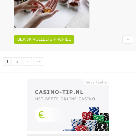
BEKIJK VOLLEDIG PROFIEL
1
2
»
»»