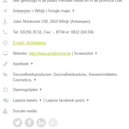
Niet gevestigd in de plaats Flemalle Haute en in de provincie Luik.
Antwerpen
»
Wilrijk
|
Google maps
▼
Jules Moretuslei 239
,
2610
Wilrijk
(
Antwerpen
)
Tel:
03/256.35.51
, Fax:
-
, BTW-nr:
0812.204.556
E-mail › Actipharma
Website:
http://www.actipharma.be
|
Screenshot
▼
Apotheek
▼
Gezondheidsproducten, Gezondheidsadvies, Geneesmiddelen,
Cosmetica,
▼
Openingstijden
▼
Laatste tweets
▼
|
Laatste facebook posts
▼
Sociale media: