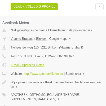
BEKIJK VOLLEDIG PROFIEL
Apotheek Lieten
Niet gevestigd in de plaats Ellemelle en in de provincie Luik.
Vlaams-Brabant
»
Binkom
|
Google maps
▼
Tiensesteenweg 110
,
3211
Binkom
(
Vlaams-Brabant
)
Tel:
016/533 833
, Fax:
-
, BTW-nr:
0823918097
E-mail › Apotheek Lieten
Website:
http://www.apotheeklieten.be
|
Screenshot
▼
Wij zijn een moderne apotheek die veel belang hecht aan een goed
en
▼
APOTHEEK, ORTHOMOLECULAIRE THERAPIE,
SUPPLEMENTEN, BANDAGES,
▼