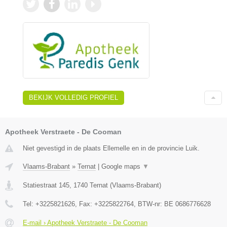
BEKIJK VOLLEDIG PROFIEL
Apotheek Verstraete - De Cooman
Niet gevestigd in de plaats Ellemelle en in de provincie Luik.
Vlaams-Brabant
»
Ternat
|
Google maps
▼
Statiestraat 145
,
1740
Ternat
(
Vlaams-Brabant
)
Tel:
+3225821626
, Fax:
+3225822764
, BTW-nr:
BE 0686776628
E-mail › Apotheek Verstraete - De Cooman