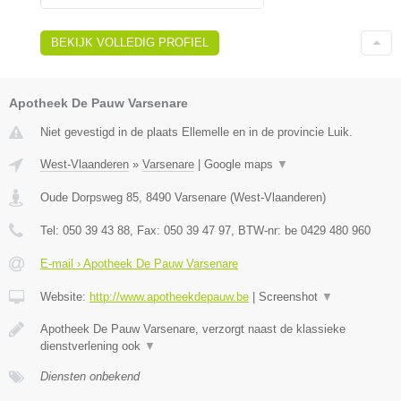
BEKIJK VOLLEDIG PROFIEL
Apotheek De Pauw Varsenare
Niet gevestigd in de plaats Ellemelle en in de provincie Luik.
West-Vlaanderen
»
Varsenare
|
Google maps
▼
Oude Dorpsweg 85
,
8490
Varsenare
(
West-Vlaanderen
)
Tel:
050 39 43 88
, Fax:
050 39 47 97
, BTW-nr:
be 0429 480 960
E-mail › Apotheek De Pauw Varsenare
Website:
http://www.apotheekdepauw.be
|
Screenshot
▼
Apotheek De Pauw Varsenare, verzorgt naast de klassieke
dienstverlening ook
▼
Diensten onbekend