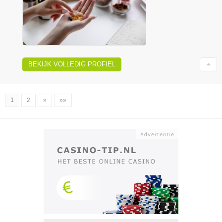
BEKIJK VOLLEDIG PROFIEL
1
2
»
»»