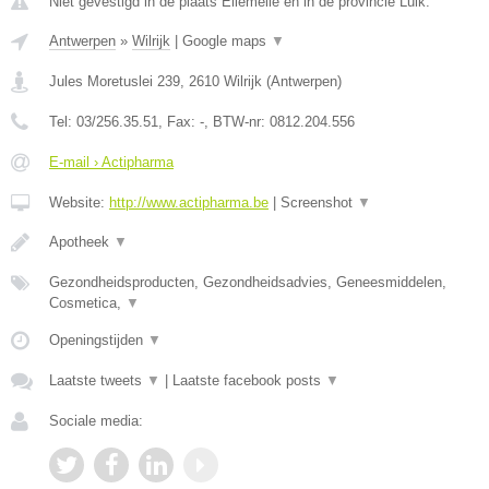
Niet gevestigd in de plaats Ellemelle en in de provincie Luik.
Antwerpen
»
Wilrijk
|
Google maps
▼
Jules Moretuslei 239
,
2610
Wilrijk
(
Antwerpen
)
Tel:
03/256.35.51
, Fax:
-
, BTW-nr:
0812.204.556
E-mail › Actipharma
Website:
http://www.actipharma.be
|
Screenshot
▼
Apotheek
▼
Gezondheidsproducten, Gezondheidsadvies, Geneesmiddelen,
Cosmetica,
▼
Openingstijden
▼
Laatste tweets
▼
|
Laatste facebook posts
▼
Sociale media: