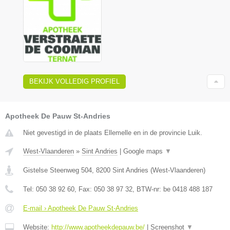
BEKIJK VOLLEDIG PROFIEL
Apotheek De Pauw St-Andries
Niet gevestigd in de plaats Ellemelle en in de provincie Luik.
West-Vlaanderen
»
Sint Andries
|
Google maps
▼
Gistelse Steenweg 504
,
8200
Sint Andries
(
West-Vlaanderen
)
Tel:
050 38 92 60
, Fax:
050 38 97 32
, BTW-nr:
be 0418 488 187
E-mail › Apotheek De Pauw St-Andries
Website:
http://www.apotheekdepauw.be/
|
Screenshot
▼