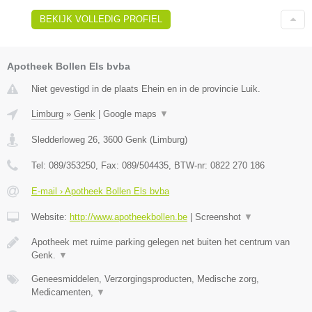
BEKIJK VOLLEDIG PROFIEL
Apotheek Bollen Els bvba
Niet gevestigd in de plaats Ehein en in de provincie Luik.
Limburg
»
Genk
|
Google maps
▼
Sledderloweg 26
,
3600
Genk
(
Limburg
)
Tel:
089/353250
, Fax:
089/504435
, BTW-nr:
0822 270 186
E-mail › Apotheek Bollen Els bvba
Website:
http://www.apotheekbollen.be
|
Screenshot
▼
Apotheek met ruime parking gelegen net buiten het centrum van
Genk.
▼
Geneesmiddelen, Verzorgingsproducten, Medische zorg,
Medicamenten,
▼