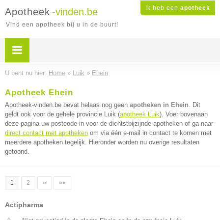
Ik heb een
apotheek
Apotheek
-vinden.be
Vind een apotheek bij u in de buurt!
U bent nu hier:
Home
»
Luik
»
Ehein
Apotheek Ehein
Apotheek-vinden.be bevat helaas nog geen
apotheken in Ehein
. Dit
geldt ook voor de gehele provincie Luik (
apotheek Luik
). Voer bovenaan
deze pagina uw postcode in voor de dichtstbijzijnde apotheken of ga naar
direct contact met apotheken
om via één e-mail in contact te komen met
meerdere apotheken tegelijk. Hieronder worden nu overige resultaten
getoond.
1
2
»
»»
Actipharma