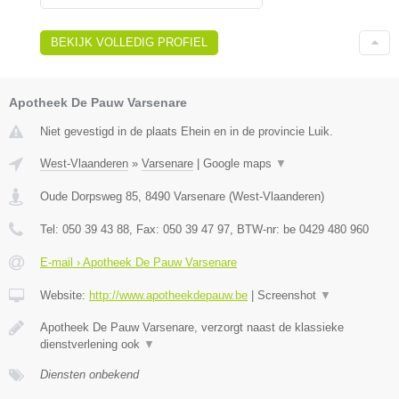
BEKIJK VOLLEDIG PROFIEL
Apotheek De Pauw Varsenare
Niet gevestigd in de plaats Ehein en in de provincie Luik.
West-Vlaanderen
»
Varsenare
|
Google maps
▼
Oude Dorpsweg 85
,
8490
Varsenare
(
West-Vlaanderen
)
Tel:
050 39 43 88
, Fax:
050 39 47 97
, BTW-nr:
be 0429 480 960
E-mail › Apotheek De Pauw Varsenare
Website:
http://www.apotheekdepauw.be
|
Screenshot
▼
Apotheek De Pauw Varsenare, verzorgt naast de klassieke
dienstverlening ook
▼
Diensten onbekend