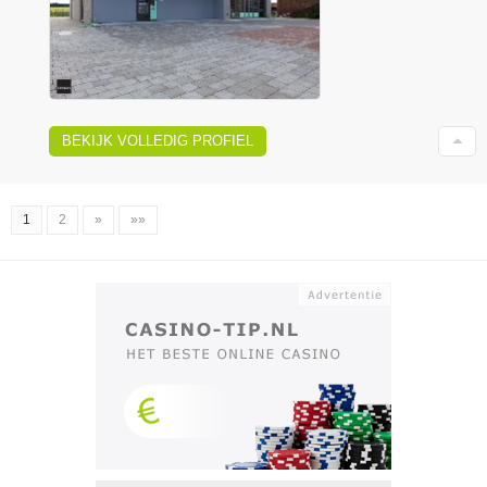
BEKIJK VOLLEDIG PROFIEL
1
2
»
»»