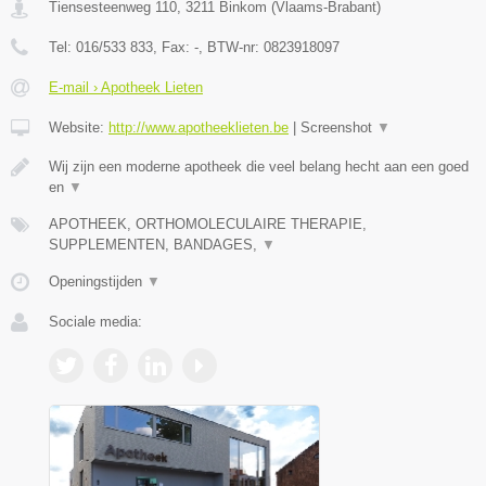
Tiensesteenweg 110
,
3211
Binkom
(
Vlaams-Brabant
)
Tel:
016/533 833
, Fax:
-
, BTW-nr:
0823918097
E-mail › Apotheek Lieten
Website:
http://www.apotheeklieten.be
|
Screenshot
▼
Wij zijn een moderne apotheek die veel belang hecht aan een goed
en
▼
APOTHEEK, ORTHOMOLECULAIRE THERAPIE,
SUPPLEMENTEN, BANDAGES,
▼
Openingstijden
▼
Sociale media: