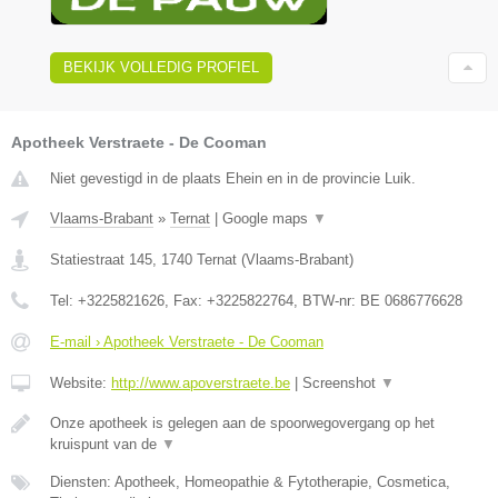
BEKIJK VOLLEDIG PROFIEL
Apotheek Verstraete - De Cooman
Niet gevestigd in de plaats Ehein en in de provincie Luik.
Vlaams-Brabant
»
Ternat
|
Google maps
▼
Statiestraat 145
,
1740
Ternat
(
Vlaams-Brabant
)
Tel:
+3225821626
, Fax:
+3225822764
, BTW-nr:
BE 0686776628
E-mail › Apotheek Verstraete - De Cooman
Website:
http://www.apoverstraete.be
|
Screenshot
▼
Onze apotheek is gelegen aan de spoorwegovergang op het
kruispunt van de
▼
Diensten: Apotheek, Homeopathie & Fytotherapie, Cosmetica,