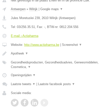
Niet gevestigd in de plaats Ehein en in de provincie Luik.
Antwerpen
»
Wilrijk
|
Google maps
▼
Jules Moretuslei 239
,
2610
Wilrijk
(
Antwerpen
)
Tel:
03/256.35.51
, Fax:
-
, BTW-nr:
0812.204.556
E-mail › Actipharma
Website:
http://www.actipharma.be
|
Screenshot
▼
Apotheek
▼
Gezondheidsproducten, Gezondheidsadvies, Geneesmiddelen,
Cosmetica,
▼
Openingstijden
▼
Laatste tweets
▼
|
Laatste facebook posts
▼
Sociale media: