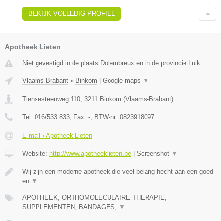
BEKIJK VOLLEDIG PROFIEL
Apotheek Lieten
Niet gevestigd in de plaats Dolembreux en in de provincie Luik.
Vlaams-Brabant
»
Binkom
|
Google maps
▼
Tiensesteenweg 110
,
3211
Binkom
(
Vlaams-Brabant
)
Tel:
016/533 833
, Fax:
-
, BTW-nr:
0823918097
E-mail › Apotheek Lieten
Website:
http://www.apotheeklieten.be
|
Screenshot
▼
Wij zijn een moderne apotheek die veel belang hecht aan een goed
en
▼
APOTHEEK, ORTHOMOLECULAIRE THERAPIE,
SUPPLEMENTEN, BANDAGES,
▼