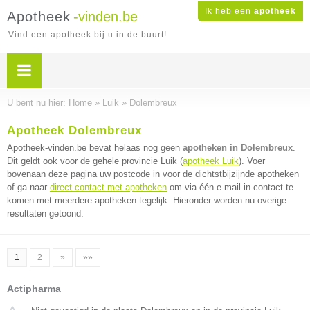
Ik heb een
apotheek
Apotheek
-vinden.be
Vind een apotheek bij u in de buurt!
U bent nu hier:
Home
»
Luik
»
Dolembreux
Apotheek Dolembreux
Apotheek-vinden.be bevat helaas nog geen
apotheken in Dolembreux
.
Dit geldt ook voor de gehele provincie Luik (
apotheek Luik
). Voer
bovenaan deze pagina uw postcode in voor de dichtstbijzijnde apotheken
of ga naar
direct contact met apotheken
om via één e-mail in contact te
komen met meerdere apotheken tegelijk. Hieronder worden nu overige
resultaten getoond.
1
2
»
»»
Actipharma