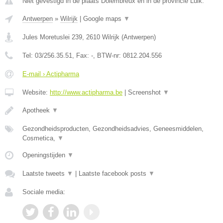
Niet gevestigd in de plaats Dolembreux en in de provincie Luik.
Antwerpen
»
Wilrijk
|
Google maps
▼
Jules Moretuslei 239
,
2610
Wilrijk
(
Antwerpen
)
Tel:
03/256.35.51
, Fax:
-
, BTW-nr:
0812.204.556
E-mail › Actipharma
Website:
http://www.actipharma.be
|
Screenshot
▼
Apotheek
▼
Gezondheidsproducten, Gezondheidsadvies, Geneesmiddelen,
Cosmetica,
▼
Openingstijden
▼
Laatste tweets
▼
|
Laatste facebook posts
▼
Sociale media: