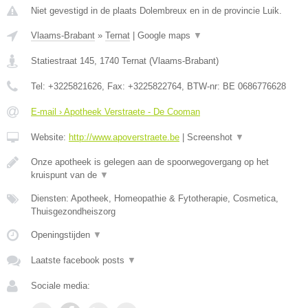
Niet gevestigd in de plaats Dolembreux en in de provincie Luik.
Vlaams-Brabant
»
Ternat
|
Google maps
▼
Statiestraat 145
,
1740
Ternat
(
Vlaams-Brabant
)
Tel:
+3225821626
, Fax:
+3225822764
, BTW-nr:
BE 0686776628
E-mail › Apotheek Verstraete - De Cooman
Website:
http://www.apoverstraete.be
|
Screenshot
▼
Onze apotheek is gelegen aan de spoorwegovergang op het
kruispunt van de
▼
Diensten: Apotheek, Homeopathie & Fytotherapie, Cosmetica,
Thuisgezondheiszorg
Openingstijden
▼
Laatste facebook posts
▼
Sociale media: