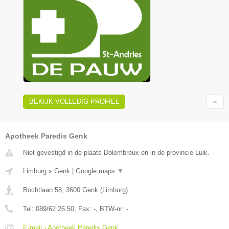
BEKIJK VOLLEDIG PROFIEL
Apotheek Paredis Genk
Niet gevestigd in de plaats Dolembreux en in de provincie Luik.
Limburg
»
Genk
|
Google maps
▼
Bochtlaan 58
,
3600
Genk
(
Limburg
)
Tel:
089/62 26 50
, Fax:
-
, BTW-nr:
-
E-mail › Apotheek Paredis Genk