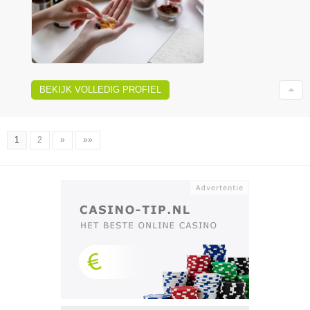
BEKIJK VOLLEDIG PROFIEL
1
2
»
»»