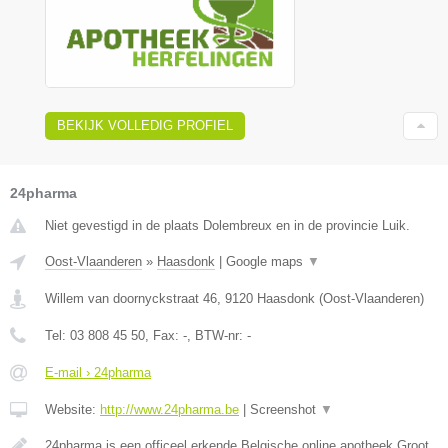
BEKIJK VOLLEDIG PROFIEL
24pharma
Niet gevestigd in de plaats Dolembreux en in de provincie Luik.
Oost-Vlaanderen
»
Haasdonk
|
Google maps
▼
Willem van doornyckstraat 46
,
9120
Haasdonk
(
Oost-Vlaanderen
)
Tel:
03 808 45 50
, Fax:
-
, BTW-nr:
-
E-mail › 24pharma
Website:
http://www.24pharma.be
|
Screenshot
▼
24pharma is een officeel erkende Belgische online apotheek.Groot