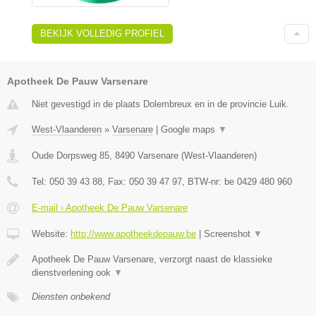
BEKIJK VOLLEDIG PROFIEL
Apotheek De Pauw Varsenare
Niet gevestigd in de plaats Dolembreux en in de provincie Luik.
West-Vlaanderen
»
Varsenare
|
Google maps
▼
Oude Dorpsweg 85
,
8490
Varsenare
(
West-Vlaanderen
)
Tel:
050 39 43 88
, Fax:
050 39 47 97
, BTW-nr:
be 0429 480 960
E-mail › Apotheek De Pauw Varsenare
Website:
http://www.apotheekdepauw.be
|
Screenshot
▼
Apotheek De Pauw Varsenare, verzorgt naast de klassieke
dienstverlening ook
▼
Diensten onbekend