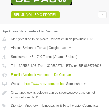
BEKIJK VOLLEDIG PROFIEL
Apotheek Verstraete - De Cooman
Niet gevestigd in de plaats Dalhem en in de provincie Luik.
Vlaams-Brabant
»
Ternat
|
Google maps
▼
Statiestraat 145
,
1740
Ternat
(
Vlaams-Brabant
)
Tel:
+3225821626
, Fax:
+3225822764
, BTW-nr:
BE 0686776628
E-mail › Apotheek Verstraete - De Cooman
Website:
http://www.apoverstraete.be
|
Screenshot
▼
Onze apotheek is gelegen aan de spoorwegovergang op het
kruispunt van de
▼
Diensten: Apotheek, Homeopathie & Fytotherapie, Cosmetica,