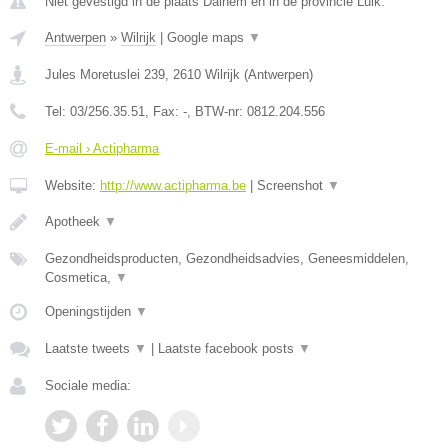
Niet gevestigd in de plaats Dalhem en in de provincie Luik.
Antwerpen
»
Wilrijk
|
Google maps
▼
Jules Moretuslei 239
,
2610
Wilrijk
(
Antwerpen
)
Tel:
03/256.35.51
, Fax:
-
, BTW-nr:
0812.204.556
E-mail › Actipharma
Website:
http://www.actipharma.be
|
Screenshot
▼
Apotheek
▼
Gezondheidsproducten, Gezondheidsadvies, Geneesmiddelen,
Cosmetica,
▼
Openingstijden
▼
Laatste tweets
▼
|
Laatste facebook posts
▼
Sociale media: