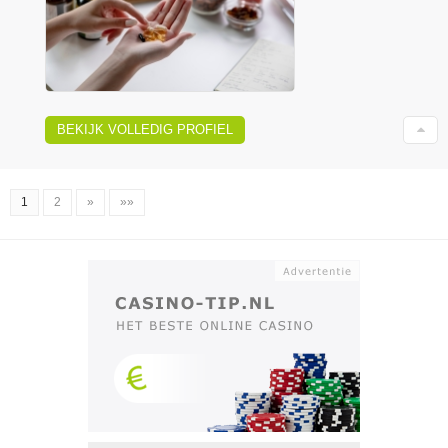
BEKIJK VOLLEDIG PROFIEL
1
2
»
»»