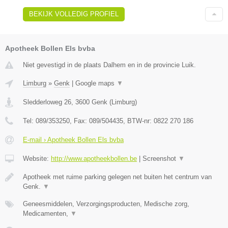
BEKIJK VOLLEDIG PROFIEL
Apotheek Bollen Els bvba
Niet gevestigd in de plaats Dalhem en in de provincie Luik.
Limburg
»
Genk
|
Google maps
▼
Sledderloweg 26
,
3600
Genk
(
Limburg
)
Tel:
089/353250
, Fax:
089/504435
, BTW-nr:
0822 270 186
E-mail › Apotheek Bollen Els bvba
Website:
http://www.apotheekbollen.be
|
Screenshot
▼
Apotheek met ruime parking gelegen net buiten het centrum van
Genk.
▼
Geneesmiddelen, Verzorgingsproducten, Medische zorg,
Medicamenten,
▼