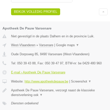
BEKIJK VOLLEDIG PROFIEL
Apotheek De Pauw Varsenare
Niet gevestigd in de plaats Dalhem en in de provincie Luik.
West-Vlaanderen
»
Varsenare
|
Google maps
▼
Oude Dorpsweg 85
,
8490
Varsenare
(
West-Vlaanderen
)
Tel:
050 39 43 88
, Fax:
050 39 47 97
, BTW-nr:
be 0429 480 960
E-mail › Apotheek De Pauw Varsenare
Website:
http://www.apotheekdepauw.be
|
Screenshot
▼
Apotheek De Pauw Varsenare, verzorgt naast de klassieke
dienstverlening ook
▼
Diensten onbekend