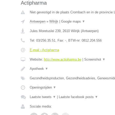
Actipharma
Niet gevestigd in de plaats Crombach en in de provincie L
Antwerpen
»
Wilrijk
|
Google maps
▼
Jules Moretuslei 239
,
2610
Wilrijk
(
Antwerpen
)
Tel:
03/256.35.51
, Fax:
-
, BTW-nr:
0812.204.556
E-mail › Actipharma
Website:
http://www.actipharma.be
|
Screenshot
▼
Apotheek
▼
Gezondheidsproducten, Gezondheidsadvies, Geneesmid
Openingstijden
▼
Laatste tweets
▼
|
Laatste facebook posts
▼
Sociale media: