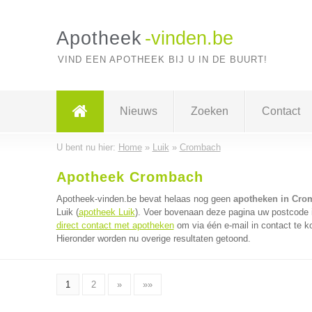
Apotheek
-vinden.be
VIND EEN APOTHEEK BIJ U IN DE BUURT!
Nieuws
Zoeken
Contact
U bent nu hier:
Home
»
Luik
»
Crombach
Apotheek Crombach
Apotheek-vinden.be bevat helaas nog geen
apotheken in Cro
Luik (
apotheek Luik
). Voer bovenaan deze pagina uw postcode in
direct contact met apotheken
om via één e-mail in contact te 
Hieronder worden nu overige resultaten getoond.
1
2
»
»»