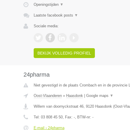
Openingstijden
▼
Laatste facebook posts
▼
Sociale media:
BEKIJK VOLLEDIG PROFIEL
24pharma
Niet gevestigd in de plaats Crombach en in de provincie L
Oost-Vlaanderen
»
Haasdonk
|
Google maps
▼
Willem van doornyckstraat 46
,
9120
Haasdonk
(
Oost-Vla
Tel:
03 808 45 50
, Fax:
-
, BTW-nr:
-
E-mail › 24pharma