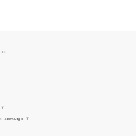
uik.
t
▼
am aanwezig in
▼