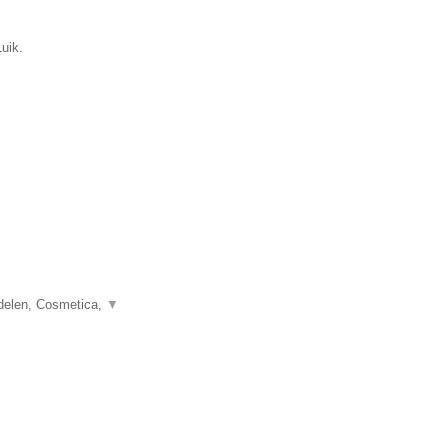
uik.
delen, Cosmetica,
▼