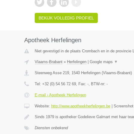
BEKIJK VOLLEDIG PROFIEL
Apotheek Herfelingen
Niet gevestigd in de plaats Crombach en in de provincie L
Vlaams-Brabant
»
Herfelingen
|
Google maps
▼
Steenweg Asse 219
,
1540
Herfelingen
(
Vlaams-Brabant
)
Tel:
+32 (0) 54 56 72 69
, Fax:
-
, BTW-nr:
-
E-mail › Apotheek Herfelingen
Website:
http://www.apotheekherfelingen.be
|
Screensho
Sinds 1979 is apotheker Godelieve Galmart met haar te
Diensten onbekend