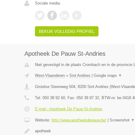
Sociale media:
BEKIJK VOLLEDIG PROFIEL
Apotheek De Pauw St-Andries
Niet gevestigd in de plaats Crombach en in de provincie L
West-Vlaanderen
»
Sint Andries
|
Google maps
▼
Gistelse Steenweg 504
,
8200
Sint Andries
(
West-Vlaande
Tel:
050 38 92 60
, Fax:
050 38 97 32
, BTW-nr:
be 0418 4
E-mail › Apotheek De Pauw St-Andries
Website:
http://www.apotheekdepauw.be/
|
Screenshot
▼
apotheek