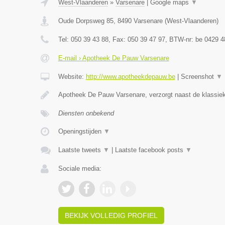
West-Vlaanderen
»
Varsenare
|
Google maps
▼
Oude Dorpsweg 85
,
8490
Varsenare
(
West-Vlaanderen
)
Tel:
050 39 43 88
, Fax:
050 39 47 97
, BTW-nr:
be 0429 4
E-mail › Apotheek De Pauw Varsenare
Website:
http://www.apotheekdepauw.be
|
Screenshot
▼
Apotheek De Pauw Varsenare, verzorgt naast de klassiek
Diensten onbekend
Openingstijden
▼
Laatste tweets
▼
|
Laatste facebook posts
▼
Sociale media:
BEKIJK VOLLEDIG PROFIEL