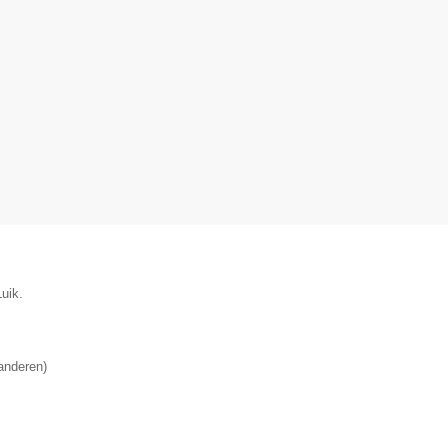
uik.
anderen
)