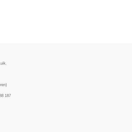
uik.
ren
)
88 187