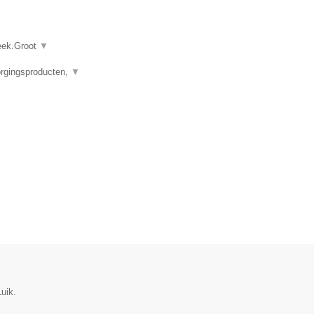
heek.Groot
▼
orgingsproducten,
▼
uik.