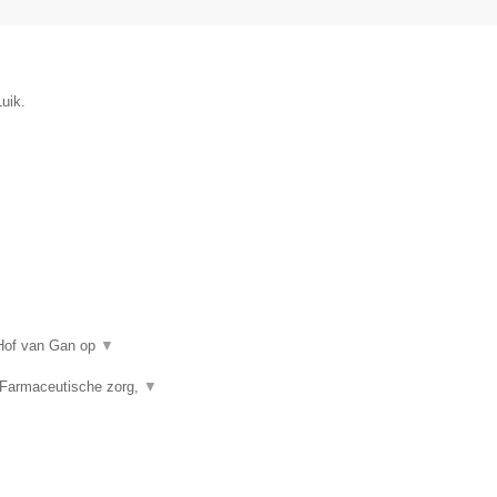
uik.
 Hof van Gan op
▼
 Farmaceutische zorg,
▼