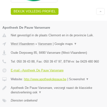
BEKIJK VOLLEDIG PROFIEL
Apotheek De Pauw Varsenare
Niet gevestigd in de plaats Clermont en in de provincie Luik.
West-Vlaanderen
»
Varsenare
|
Google maps
▼
Oude Dorpsweg 85
,
8490
Varsenare
(
West-Vlaanderen
)
Tel:
050 39 43 88
, Fax:
050 39 47 97
, BTW-nr:
be 0429 480 960
E-mail › Apotheek De Pauw Varsenare
Website:
http://www.apotheekdepauw.be
|
Screenshot
▼
Apotheek De Pauw Varsenare, verzorgt naast de klassieke
dienstverlening ook
▼
Diensten onbekend