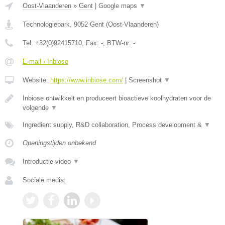
Oost-Vlaanderen
»
Gent
|
Google maps
▼
Technologiepark
,
9052
Gent
(
Oost-Vlaanderen
)
Tel:
+32(0)92415710
, Fax:
-
, BTW-nr:
-
E-mail › Inbiose
Website:
https://www.inbiose.com/
|
Screenshot
▼
Inbiose ontwikkelt en produceert bioactieve koolhydraten voor de
volgende
▼
Ingredient supply, R&D collaboration, Process development &
▼
Openingstijden onbekend
Introductie video
▼
Sociale media: