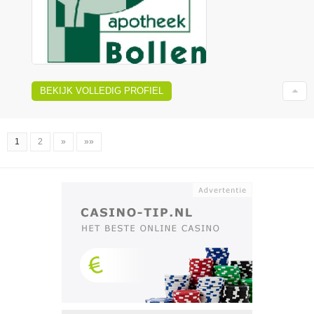
BEKIJK VOLLEDIG PROFIEL
1
2
»
»»