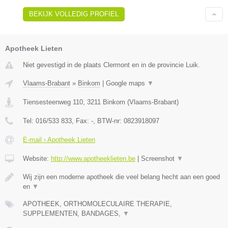
BEKIJK VOLLEDIG PROFIEL
Apotheek Lieten
Niet gevestigd in de plaats Clermont en in de provincie Luik.
Vlaams-Brabant
»
Binkom
|
Google maps
▼
Tiensesteenweg 110
,
3211
Binkom
(
Vlaams-Brabant
)
Tel:
016/533 833
, Fax:
-
, BTW-nr:
0823918097
E-mail › Apotheek Lieten
Website:
http://www.apotheeklieten.be
|
Screenshot
▼
Wij zijn een moderne apotheek die veel belang hecht aan een goed
en
▼
APOTHEEK, ORTHOMOLECULAIRE THERAPIE,
SUPPLEMENTEN, BANDAGES,
▼