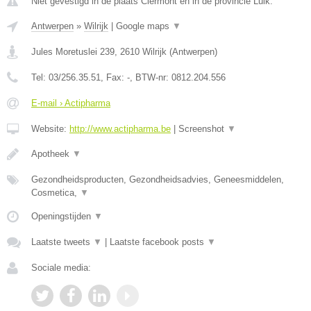
Niet gevestigd in de plaats Clermont en in de provincie Luik.
Antwerpen
»
Wilrijk
|
Google maps
▼
Jules Moretuslei 239
,
2610
Wilrijk
(
Antwerpen
)
Tel:
03/256.35.51
, Fax:
-
, BTW-nr:
0812.204.556
E-mail › Actipharma
Website:
http://www.actipharma.be
|
Screenshot
▼
Apotheek
▼
Gezondheidsproducten, Gezondheidsadvies, Geneesmiddelen,
Cosmetica,
▼
Openingstijden
▼
Laatste tweets
▼
|
Laatste facebook posts
▼
Sociale media: