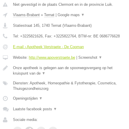
Niet gevestigd in de plaats Clermont en in de provincie Luik.
Vlaams-Brabant
»
Ternat
|
Google maps
▼
Statiestraat 145
,
1740
Ternat
(
Vlaams-Brabant
)
Tel:
+3225821626
, Fax:
+3225822764
, BTW-nr:
BE 0686776628
E-mail › Apotheek Verstraete - De Cooman
Website:
http://www.apoverstraete.be
|
Screenshot
▼
Onze apotheek is gelegen aan de spoorwegovergang op het
kruispunt van de
▼
Diensten: Apotheek, Homeopathie & Fytotherapie, Cosmetica,
Thuisgezondheiszorg
Openingstijden
▼
Laatste facebook posts
▼
Sociale media: