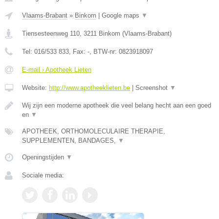
Vlaams-Brabant
»
Binkom
|
Google maps
▼
Tiensesteenweg 110
,
3211
Binkom
(
Vlaams-Brabant
)
Tel:
016/533 833
, Fax:
-
, BTW-nr:
0823918097
E-mail › Apotheek Lieten
Website:
http://www.apotheeklieten.be
|
Screenshot
▼
Wij zijn een moderne apotheek die veel belang hecht aan een goed
en
▼
APOTHEEK, ORTHOMOLECULAIRE THERAPIE,
SUPPLEMENTEN, BANDAGES,
▼
Openingstijden
▼
Sociale media: