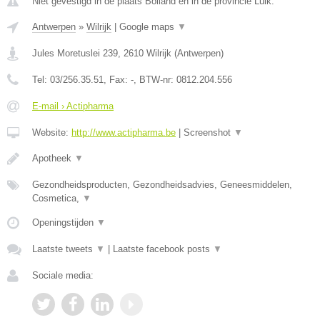
Niet gevestigd in de plaats Bolland en in de provincie Luik.
Antwerpen
»
Wilrijk
|
Google maps
▼
Jules Moretuslei 239
,
2610
Wilrijk
(
Antwerpen
)
Tel:
03/256.35.51
, Fax:
-
, BTW-nr:
0812.204.556
E-mail › Actipharma
Website:
http://www.actipharma.be
|
Screenshot
▼
Apotheek
▼
Gezondheidsproducten, Gezondheidsadvies, Geneesmiddelen,
Cosmetica,
▼
Openingstijden
▼
Laatste tweets
▼
|
Laatste facebook posts
▼
Sociale media: