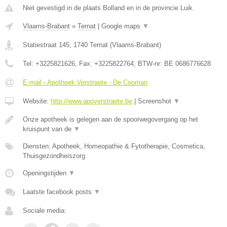
Niet gevestigd in de plaats Bolland en in de provincie Luik.
Vlaams-Brabant
»
Ternat
|
Google maps
▼
Statiestraat 145
,
1740
Ternat
(
Vlaams-Brabant
)
Tel:
+3225821626
, Fax:
+3225822764
, BTW-nr:
BE 0686776628
E-mail › Apotheek Verstraete - De Cooman
Website:
http://www.apoverstraete.be
|
Screenshot
▼
Onze apotheek is gelegen aan de spoorwegovergang op het
kruispunt van de
▼
Diensten: Apotheek, Homeopathie & Fytotherapie, Cosmetica,
Thuisgezondheiszorg
Openingstijden
▼
Laatste facebook posts
▼
Sociale media: