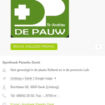
BEKIJK VOLLEDIG PROFIEL
Apotheek Paredis Genk
Niet gevestigd in de plaats Bolland en in de provincie Luik.
Limburg
»
Genk
|
Google maps
▼
Bochtlaan 58
,
3600
Genk
(
Limburg
)
Tel:
089/62 26 50
, Fax:
-
, BTW-nr:
-
E-mail › Apotheek Paredis Genk