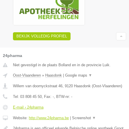
BEKIJK VOLLEDIG PROFIEL
24pharma
Niet gevestigd in de plaats Bolland en in de provincie Luik.
Oost-Vlaanderen
»
Haasdonk
|
Google maps
▼
Willem van doornyckstraat 46
,
9120
Haasdonk
(
Oost-Vlaanderen
)
Tel:
03 808 45 50
, Fax:
-
, BTW-nr:
-
E-mail › 24pharma
Website:
http://www.24pharma.be
|
Screenshot
▼
24pharma is een officeel erkende Belgische online apotheek.Groot