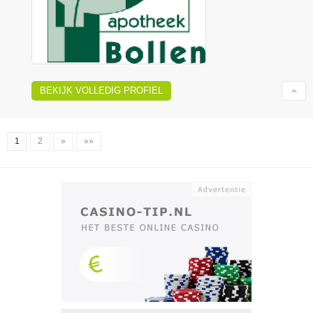
BEKIJK VOLLEDIG PROFIEL
1
2
»
»»