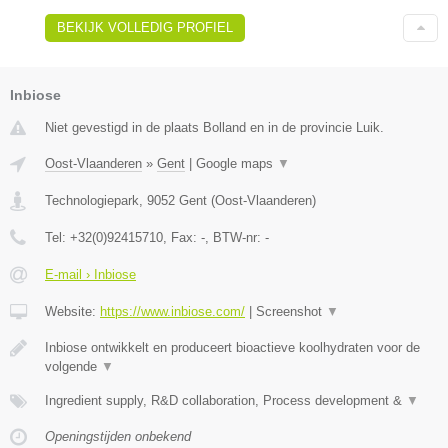
BEKIJK VOLLEDIG PROFIEL
Inbiose
Niet gevestigd in de plaats Bolland en in de provincie Luik.
Oost-Vlaanderen
»
Gent
|
Google maps
▼
Technologiepark
,
9052
Gent
(
Oost-Vlaanderen
)
Tel:
+32(0)92415710
, Fax:
-
, BTW-nr:
-
E-mail › Inbiose
Website:
https://www.inbiose.com/
|
Screenshot
▼
Inbiose ontwikkelt en produceert bioactieve koolhydraten voor de
volgende
▼
Ingredient supply, R&D collaboration, Process development &
▼
Openingstijden onbekend