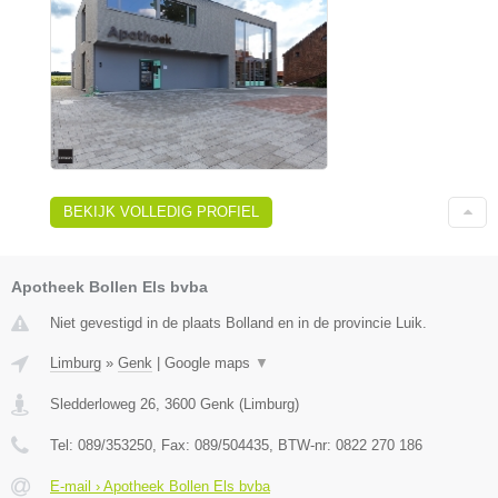
BEKIJK VOLLEDIG PROFIEL
Apotheek Bollen Els bvba
Niet gevestigd in de plaats Bolland en in de provincie Luik.
Limburg
»
Genk
|
Google maps
▼
Sledderloweg 26
,
3600
Genk
(
Limburg
)
Tel:
089/353250
, Fax:
089/504435
, BTW-nr:
0822 270 186
E-mail › Apotheek Bollen Els bvba