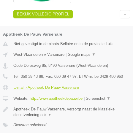
BEKIJK VOLLEDIG PROFIEL
Apotheek De Pauw Varsenare
Niet gevestigd in de plaats Bellaire en in de provincie Luik.
West-Vlaanderen
»
Varsenare
|
Google maps
▼
Oude Dorpsweg 85
,
8490
Varsenare
(
West-Vlaanderen
)
Tel:
050 39 43 88
, Fax:
050 39 47 97
, BTW-nr:
be 0429 480 960
E-mail › Apotheek De Pauw Varsenare
Website:
http://www.apotheekdepauw.be
|
Screenshot
▼
Apotheek De Pauw Varsenare, verzorgt naast de klassieke
dienstverlening ook
▼
Diensten onbekend