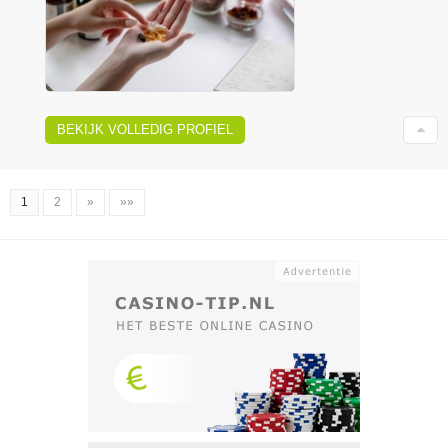
BEKIJK VOLLEDIG PROFIEL
1
2
»
»»