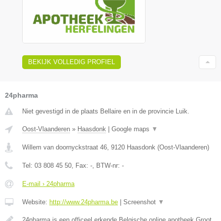
BEKIJK VOLLEDIG PROFIEL
24pharma
Niet gevestigd in de plaats Bellaire en in de provincie Luik.
Oost-Vlaanderen
»
Haasdonk
|
Google maps
▼
Willem van doornyckstraat 46
,
9120
Haasdonk
(
Oost-Vlaanderen
)
Tel:
03 808 45 50
, Fax:
-
, BTW-nr:
-
E-mail › 24pharma
Website:
http://www.24pharma.be
|
Screenshot
▼
24pharma is een officeel erkende Belgische online apotheek.Groot