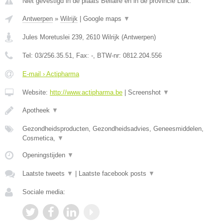
Niet gevestigd in de plaats Bellaire en in de provincie Luik.
Antwerpen
»
Wilrijk
|
Google maps
▼
Jules Moretuslei 239
,
2610
Wilrijk
(
Antwerpen
)
Tel:
03/256.35.51
, Fax:
-
, BTW-nr:
0812.204.556
E-mail › Actipharma
Website:
http://www.actipharma.be
|
Screenshot
▼
Apotheek
▼
Gezondheidsproducten, Gezondheidsadvies, Geneesmiddelen,
Cosmetica,
▼
Openingstijden
▼
Laatste tweets
▼
|
Laatste facebook posts
▼
Sociale media: