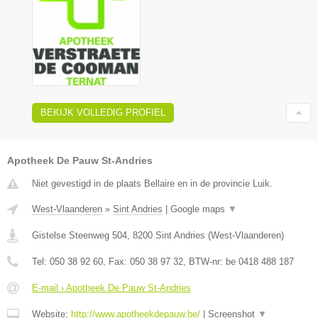
BEKIJK VOLLEDIG PROFIEL
Apotheek De Pauw St-Andries
Niet gevestigd in de plaats Bellaire en in de provincie Luik.
West-Vlaanderen
»
Sint Andries
|
Google maps
▼
Gistelse Steenweg 504
,
8200
Sint Andries
(
West-Vlaanderen
)
Tel:
050 38 92 60
, Fax:
050 38 97 32
, BTW-nr:
be 0418 488 187
E-mail › Apotheek De Pauw St-Andries
Website:
http://www.apotheekdepauw.be/
|
Screenshot
▼