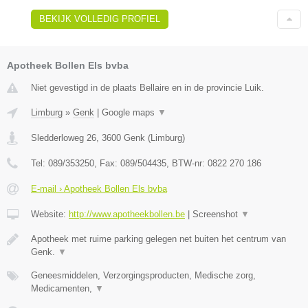
BEKIJK VOLLEDIG PROFIEL
Apotheek Bollen Els bvba
Niet gevestigd in de plaats Bellaire en in de provincie Luik.
Limburg
»
Genk
|
Google maps
▼
Sledderloweg 26
,
3600
Genk
(
Limburg
)
Tel:
089/353250
, Fax:
089/504435
, BTW-nr:
0822 270 186
E-mail › Apotheek Bollen Els bvba
Website:
http://www.apotheekbollen.be
|
Screenshot
▼
Apotheek met ruime parking gelegen net buiten het centrum van
Genk.
▼
Geneesmiddelen, Verzorgingsproducten, Medische zorg,
Medicamenten,
▼