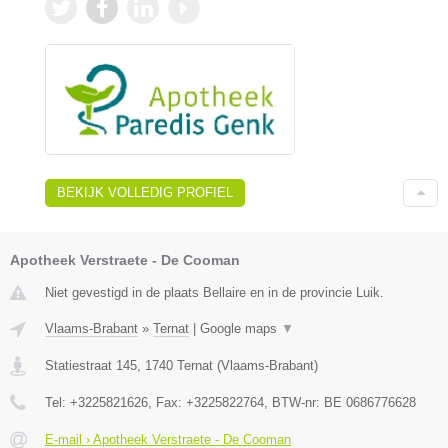
BEKIJK VOLLEDIG PROFIEL
Apotheek Verstraete - De Cooman
Niet gevestigd in de plaats Bellaire en in de provincie Luik.
Vlaams-Brabant
»
Ternat
|
Google maps
▼
Statiestraat 145
,
1740
Ternat
(
Vlaams-Brabant
)
Tel:
+3225821626
, Fax:
+3225822764
, BTW-nr:
BE 0686776628
E-mail › Apotheek Verstraete - De Cooman