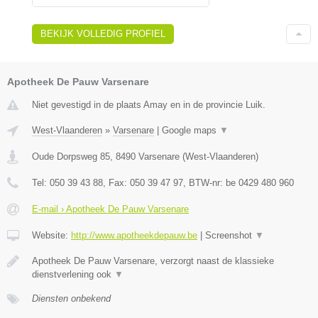
BEKIJK VOLLEDIG PROFIEL
Apotheek De Pauw Varsenare
Niet gevestigd in de plaats Amay en in de provincie Luik.
West-Vlaanderen
»
Varsenare
|
Google maps
▼
Oude Dorpsweg 85
,
8490
Varsenare
(
West-Vlaanderen
)
Tel:
050 39 43 88
, Fax:
050 39 47 97
, BTW-nr:
be 0429 480 960
E-mail › Apotheek De Pauw Varsenare
Website:
http://www.apotheekdepauw.be
|
Screenshot
▼
Apotheek De Pauw Varsenare, verzorgt naast de klassieke
dienstverlening ook
▼
Diensten onbekend