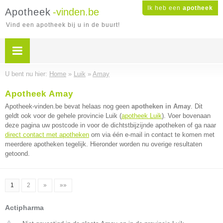
Ik heb een
apotheek
Apotheek
-vinden.be
Vind een apotheek bij u in de buurt!
U bent nu hier:
Home
»
Luik
»
Amay
Apotheek Amay
Apotheek-vinden.be bevat helaas nog geen
apotheken in Amay
. Dit
geldt ook voor de gehele provincie Luik (
apotheek Luik
). Voer bovenaan
deze pagina uw postcode in voor de dichtstbijzijnde apotheken of ga naar
direct contact met apotheken
om via één e-mail in contact te komen met
meerdere apotheken tegelijk. Hieronder worden nu overige resultaten
getoond.
1
2
»
»»
Actipharma