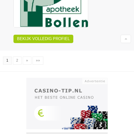
BEKIJK VOLLEDIG PROFIEL
1
2
»
»»