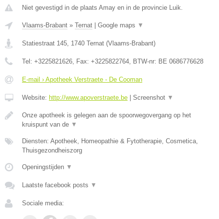
Niet gevestigd in de plaats Amay en in de provincie Luik.
Vlaams-Brabant
»
Ternat
|
Google maps
▼
Statiestraat 145
,
1740
Ternat
(
Vlaams-Brabant
)
Tel:
+3225821626
, Fax:
+3225822764
, BTW-nr:
BE 0686776628
E-mail › Apotheek Verstraete - De Cooman
Website:
http://www.apoverstraete.be
|
Screenshot
▼
Onze apotheek is gelegen aan de spoorwegovergang op het
kruispunt van de
▼
Diensten: Apotheek, Homeopathie & Fytotherapie, Cosmetica,
Thuisgezondheiszorg
Openingstijden
▼
Laatste facebook posts
▼
Sociale media: