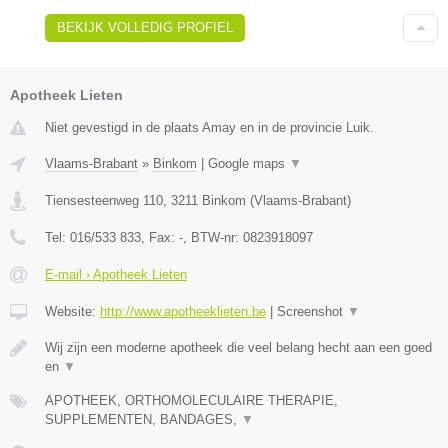
BEKIJK VOLLEDIG PROFIEL
Apotheek Lieten
Niet gevestigd in de plaats Amay en in de provincie Luik.
Vlaams-Brabant
»
Binkom
|
Google maps
▼
Tiensesteenweg 110
,
3211
Binkom
(
Vlaams-Brabant
)
Tel:
016/533 833
, Fax:
-
, BTW-nr:
0823918097
E-mail › Apotheek Lieten
Website:
http://www.apotheeklieten.be
|
Screenshot
▼
Wij zijn een moderne apotheek die veel belang hecht aan een goed
en
▼
APOTHEEK, ORTHOMOLECULAIRE THERAPIE,
SUPPLEMENTEN, BANDAGES,
▼