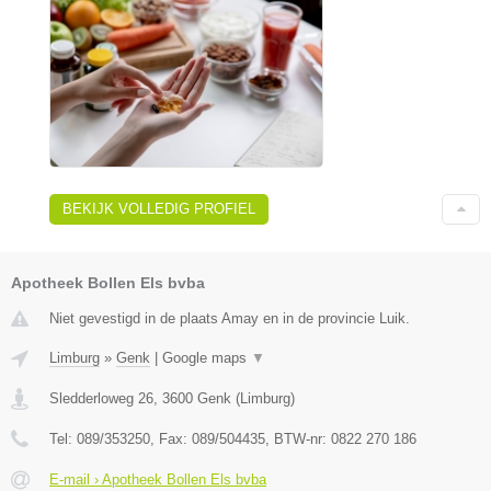
BEKIJK VOLLEDIG PROFIEL
Apotheek Bollen Els bvba
Niet gevestigd in de plaats Amay en in de provincie Luik.
Limburg
»
Genk
|
Google maps
▼
Sledderloweg 26
,
3600
Genk
(
Limburg
)
Tel:
089/353250
, Fax:
089/504435
, BTW-nr:
0822 270 186
E-mail › Apotheek Bollen Els bvba