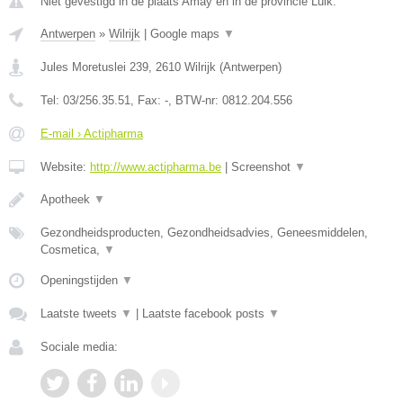
Niet gevestigd in de plaats Amay en in de provincie Luik.
Antwerpen
»
Wilrijk
|
Google maps
▼
Jules Moretuslei 239
,
2610
Wilrijk
(
Antwerpen
)
Tel:
03/256.35.51
, Fax:
-
, BTW-nr:
0812.204.556
E-mail › Actipharma
Website:
http://www.actipharma.be
|
Screenshot
▼
Apotheek
▼
Gezondheidsproducten, Gezondheidsadvies, Geneesmiddelen,
Cosmetica,
▼
Openingstijden
▼
Laatste tweets
▼
|
Laatste facebook posts
▼
Sociale media: