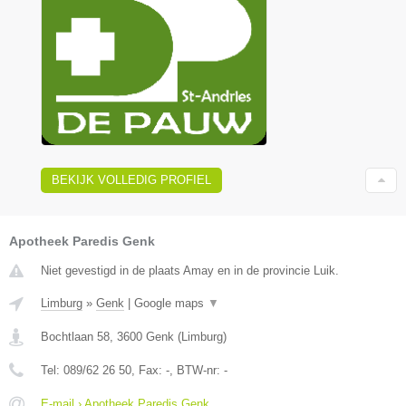
BEKIJK VOLLEDIG PROFIEL
Apotheek Paredis Genk
Niet gevestigd in de plaats Amay en in de provincie Luik.
Limburg
»
Genk
|
Google maps
▼
Bochtlaan 58
,
3600
Genk
(
Limburg
)
Tel:
089/62 26 50
, Fax:
-
, BTW-nr:
-
E-mail › Apotheek Paredis Genk