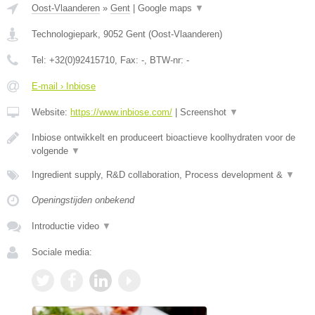
Oost-Vlaanderen
»
Gent
|
Google maps
▼
Technologiepark
,
9052
Gent
(
Oost-Vlaanderen
)
Tel:
+32(0)92415710
, Fax:
-
, BTW-nr:
-
E-mail › Inbiose
Website:
https://www.inbiose.com/
|
Screenshot
▼
Inbiose ontwikkelt en produceert bioactieve koolhydraten voor de
volgende
▼
Ingredient supply, R&D collaboration, Process development &
▼
Openingstijden onbekend
Introductie video
▼
Sociale media: