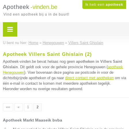
Ik heb een
apotheek
Apotheek
-vinden.be
Vind een apotheek bij u in de buurt!
U bent nu hier:
Home
»
Henegouwen
»
Villers Saint Ghislain
Apotheek Villers Saint Ghislain (2)
Apotheek-vinden.be bevat helaas nog geen
apotheken in Villers Saint
Ghislain
. Dit geldt ook voor de gehele provincie Henegouwen (
apotheek
Henegouwen
). Voer bovenaan deze pagina uw postcode in voor de
dichtstbijzijnde apotheken of ga naar
direct contact met apotheken
om via
één e-mail in contact te komen met meerdere apotheken tegelijk.
Hieronder worden nu overige resultaten getoond.
««
«
1
2
Apotheek Markt Maaseik bvba