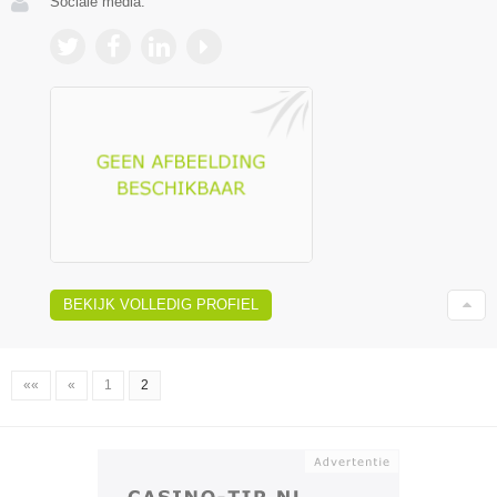
Sociale media:
BEKIJK VOLLEDIG PROFIEL
««
«
1
2