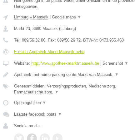
Niet gevestigd in de plaats Villers Saint Ghislain en in de provincie
Henegouwen.
Limburg
»
Maaseik
|
Google maps
▼
Markt 23
,
3680
Maaseik
(
Limburg
)
Tel:
089/56 32 06
, Fax:
089/56 26 72
, BTW-nr:
0473.955.460
E-mail › Apotheek Markt Maaseik bvba
Website:
http://www.apotheekmarktmaaseik.be
|
Screenshot
▼
Apotheek met ruime parking op de Markt van Maaseik.
▼
Geneesmiddelen, Verzorgingsproducten, Medische zorg,
Farmaceutische zorg,
▼
Openingstijden
▼
Laatste facebook posts
▼
Sociale media: