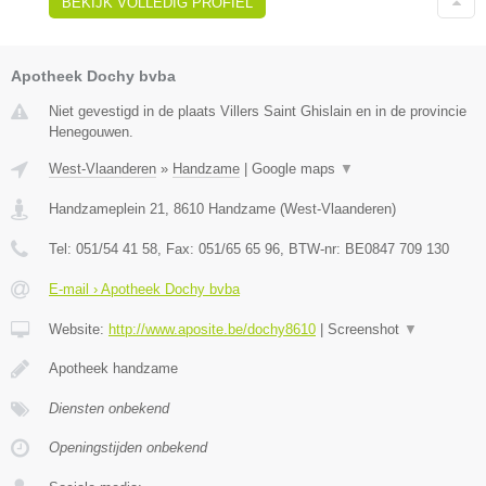
BEKIJK VOLLEDIG PROFIEL
Apotheek Dochy bvba
Niet gevestigd in de plaats Villers Saint Ghislain en in de provincie
Henegouwen.
West-Vlaanderen
»
Handzame
|
Google maps
▼
Handzameplein 21
,
8610
Handzame
(
West-Vlaanderen
)
Tel:
051/54 41 58
, Fax:
051/65 65 96
, BTW-nr:
BE0847 709 130
E-mail › Apotheek Dochy bvba
Website:
http://www.aposite.be/dochy8610
|
Screenshot
▼
Apotheek handzame
Diensten onbekend
Openingstijden onbekend