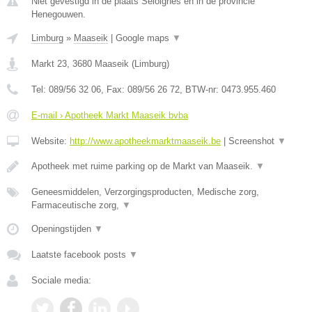
Niet gevestigd in de plaats Seloignes en in de provincie
Henegouwen.
Limburg
»
Maaseik
|
Google maps
▼
Markt 23
,
3680
Maaseik
(
Limburg
)
Tel:
089/56 32 06
, Fax:
089/56 26 72
, BTW-nr:
0473.955.460
E-mail › Apotheek Markt Maaseik bvba
Website:
http://www.apotheekmarktmaaseik.be
|
Screenshot
▼
Apotheek met ruime parking op de Markt van Maaseik.
▼
Geneesmiddelen, Verzorgingsproducten, Medische zorg,
Farmaceutische zorg,
▼
Openingstijden
▼
Laatste facebook posts
▼
Sociale media: