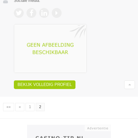
Sociale media:
BEKIJK VOLLEDIG PROFIEL
««
«
1
2