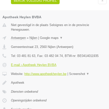
BEKIJK VOLLEDIG PROFIEL
Apotheek Heylen BVBA
Niet gevestigd in de plaats Seloignes en in de provincie
Henegouwen.
Antwerpen
»
Nijlen
|
Google maps
▼
Gemeentestraat 23
,
2560
Nijlen
(
Antwerpen
)
Tel:
03 481 81 63
, Fax:
03 482 04 74
, BTW-nr:
BE0414011935
E-mail › Apotheek Heylen BVBA
Website:
http://www.apotheekheylen.be
|
Screenshot
▼
Apotheek
Diensten onbekend
Openingstijden onbekend