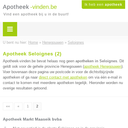
Ik heb een
apotheek
Apotheek
-vinden.be
Vind een apotheek bij u in de buurt!
U bent nu hier:
Home
»
Henegouwen
»
Seloignes
Apotheek Seloignes (2)
Apotheek-vinden.be bevat helaas nog geen
apotheken in Seloignes
. Dit
geldt ook voor de gehele provincie Henegouwen (
apotheek Henegouwen
).
Voer bovenaan deze pagina uw postcode in voor de dichtstbijzijnde
apotheken of ga naar
direct contact met apotheken
om via één e-mail in
contact te komen met meerdere apotheken tegelijk. Hieronder worden nu
overige resultaten getoond.
««
«
1
2
Apotheek Markt Maaseik bvba