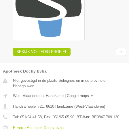
BEKIJK VOLLEDIG PROFIEL
Apotheek Dochy bvba
Niet gevestigd in de plaats Seloignes en in de provincie
Henegouwen.
West-Vlaanderen
»
Handzame
|
Google maps
▼
Handzameplein 21
,
8610
Handzame
(
West-Vlaanderen
)
Tel:
051/54 41 58
, Fax:
051/65 65 96
, BTW-nr:
BE0847 709 130
E-mail › Apotheek Dochy bvba