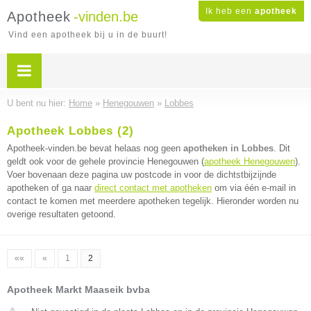
Ik heb een
apotheek
Apotheek
-vinden.be
Vind een apotheek bij u in de buurt!
U bent nu hier:
Home
»
Henegouwen
»
Lobbes
Apotheek Lobbes (2)
Apotheek-vinden.be bevat helaas nog geen
apotheken in Lobbes
. Dit
geldt ook voor de gehele provincie Henegouwen (
apotheek Henegouwen
).
Voer bovenaan deze pagina uw postcode in voor de dichtstbijzijnde
apotheken of ga naar
direct contact met apotheken
om via één e-mail in
contact te komen met meerdere apotheken tegelijk. Hieronder worden nu
overige resultaten getoond.
««
«
1
2
Apotheek Markt Maaseik bvba