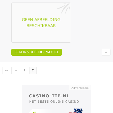
BEKIJK VOLLEDIG PROFIEL
««
«
1
2