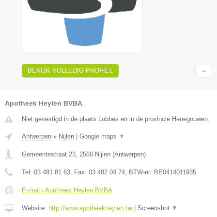
BEKIJK VOLLEDIG PROFIEL
Apotheek Heylen BVBA
Niet gevestigd in de plaats Lobbes en in de provincie Henegouwen.
Antwerpen
»
Nijlen
|
Google maps
▼
Gemeentestraat 23
,
2560
Nijlen
(
Antwerpen
)
Tel:
03 481 81 63
, Fax:
03 482 04 74
, BTW-nr:
BE0414011935
E-mail › Apotheek Heylen BVBA
Website:
http://www.apotheekheylen.be
|
Screenshot
▼