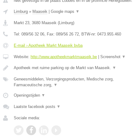
Niet gevestigd in de plaats Lobbes en in de provincie Henegouwen.
Limburg
»
Maaseik
|
Google maps
▼
Markt 23
,
3680
Maaseik
(
Limburg
)
Tel:
089/56 32 06
, Fax:
089/56 26 72
, BTW-nr:
0473.955.460
E-mail › Apotheek Markt Maaseik bvba
Website:
http://www.apotheekmarktmaaseik.be
|
Screenshot
▼
Apotheek met ruime parking op de Markt van Maaseik.
▼
Geneesmiddelen, Verzorgingsproducten, Medische zorg,
Farmaceutische zorg,
▼
Openingstijden
▼
Laatste facebook posts
▼
Sociale media: