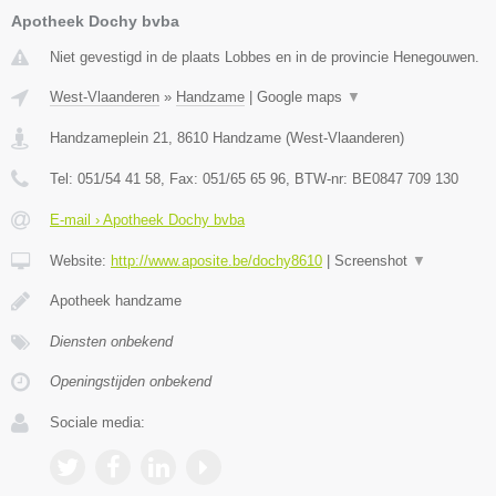
Apotheek Dochy bvba
Niet gevestigd in de plaats Lobbes en in de provincie Henegouwen.
West-Vlaanderen
»
Handzame
|
Google maps
▼
Handzameplein 21
,
8610
Handzame
(
West-Vlaanderen
)
Tel:
051/54 41 58
, Fax:
051/65 65 96
, BTW-nr:
BE0847 709 130
E-mail › Apotheek Dochy bvba
Website:
http://www.aposite.be/dochy8610
|
Screenshot
▼
Apotheek handzame
Diensten onbekend
Openingstijden onbekend
Sociale media: