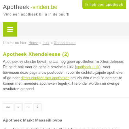
Ik heb een
apotheek
Apotheek
-vinden.be
Vind een apotheek bij u in de buurt!
U bent nu hier:
Home
»
Luik
»
Xhendelesse
Apotheek Xhendelesse (2)
Apotheek-vinden.be bevat helaas nog geen
apotheken in Xhendelesse
.
Dit geldt ook voor de gehele provincie Luik (
apotheek Luik
). Voer
bovenaan deze pagina uw postcode in voor de dichtstbijzijnde apotheken
of ga naar
direct contact met apotheken
om via één e-mail in contact te
komen met meerdere apotheken tegelijk. Hieronder worden nu overige
resultaten getoond.
««
«
1
2
Apotheek Markt Maaseik bvba