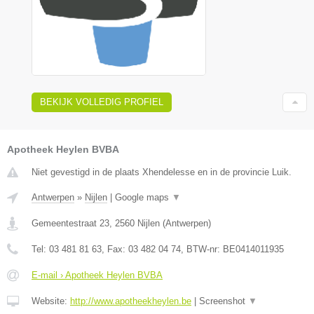
BEKIJK VOLLEDIG PROFIEL
Apotheek Heylen BVBA
Niet gevestigd in de plaats Xhendelesse en in de provincie Luik.
Antwerpen
»
Nijlen
|
Google maps
▼
Gemeentestraat 23
,
2560
Nijlen
(
Antwerpen
)
Tel:
03 481 81 63
, Fax:
03 482 04 74
, BTW-nr:
BE0414011935
E-mail › Apotheek Heylen BVBA
Website:
http://www.apotheekheylen.be
|
Screenshot
▼