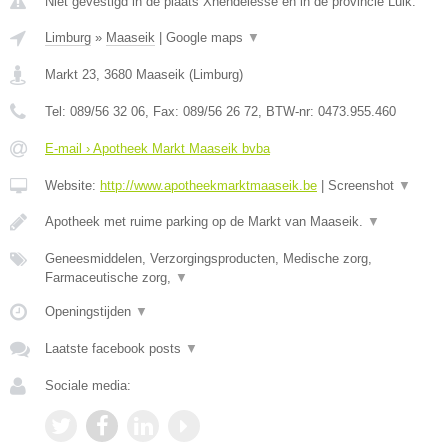
Niet gevestigd in de plaats Xhendelesse en in de provincie Luik.
Limburg
»
Maaseik
|
Google maps
▼
Markt 23
,
3680
Maaseik
(
Limburg
)
Tel:
089/56 32 06
, Fax:
089/56 26 72
, BTW-nr:
0473.955.460
E-mail › Apotheek Markt Maaseik bvba
Website:
http://www.apotheekmarktmaaseik.be
|
Screenshot
▼
Apotheek met ruime parking op de Markt van Maaseik.
▼
Geneesmiddelen, Verzorgingsproducten, Medische zorg,
Farmaceutische zorg,
▼
Openingstijden
▼
Laatste facebook posts
▼
Sociale media: