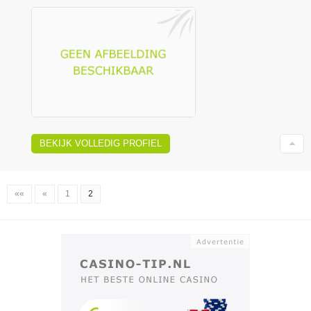
BEKIJK VOLLEDIG PROFIEL
««
«
1
2