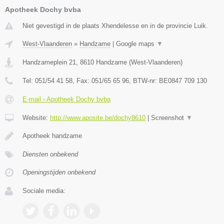
Apotheek Dochy bvba
Niet gevestigd in de plaats Xhendelesse en in de provincie Luik.
West-Vlaanderen
»
Handzame
|
Google maps
▼
Handzameplein 21
,
8610
Handzame
(
West-Vlaanderen
)
Tel:
051/54 41 58
, Fax:
051/65 65 96
, BTW-nr:
BE0847 709 130
E-mail › Apotheek Dochy bvba
Website:
http://www.aposite.be/dochy8610
|
Screenshot
▼
Apotheek handzame
Diensten onbekend
Openingstijden onbekend
Sociale media: