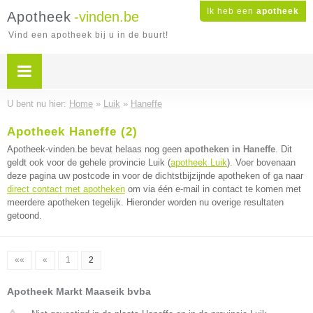
Ik heb een
apotheek
Apotheek
-vinden.be
Vind een apotheek bij u in de buurt!
U bent nu hier:
Home
»
Luik
»
Haneffe
Apotheek Haneffe (2)
Apotheek-vinden.be bevat helaas nog geen
apotheken in Haneffe
. Dit
geldt ook voor de gehele provincie Luik (
apotheek Luik
). Voer bovenaan
deze pagina uw postcode in voor de dichtstbijzijnde apotheken of ga naar
direct contact met apotheken
om via één e-mail in contact te komen met
meerdere apotheken tegelijk. Hieronder worden nu overige resultaten
getoond.
««
«
1
2
Apotheek Markt Maaseik bvba