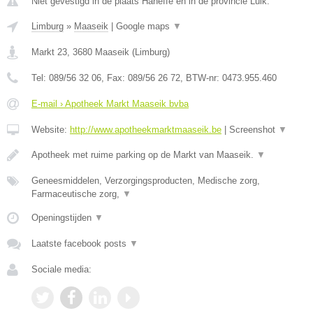
Niet gevestigd in de plaats Haneffe en in de provincie Luik.
Limburg
»
Maaseik
|
Google maps
▼
Markt 23
,
3680
Maaseik
(
Limburg
)
Tel:
089/56 32 06
, Fax:
089/56 26 72
, BTW-nr:
0473.955.460
E-mail › Apotheek Markt Maaseik bvba
Website:
http://www.apotheekmarktmaaseik.be
|
Screenshot
▼
Apotheek met ruime parking op de Markt van Maaseik.
▼
Geneesmiddelen, Verzorgingsproducten, Medische zorg,
Farmaceutische zorg,
▼
Openingstijden
▼
Laatste facebook posts
▼
Sociale media: