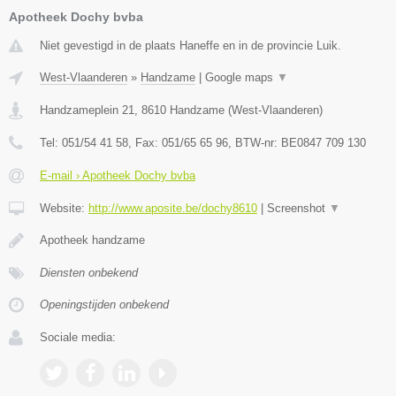
Apotheek Dochy bvba
Niet gevestigd in de plaats Haneffe en in de provincie Luik.
West-Vlaanderen
»
Handzame
|
Google maps
▼
Handzameplein 21
,
8610
Handzame
(
West-Vlaanderen
)
Tel:
051/54 41 58
, Fax:
051/65 65 96
, BTW-nr:
BE0847 709 130
E-mail › Apotheek Dochy bvba
Website:
http://www.aposite.be/dochy8610
|
Screenshot
▼
Apotheek handzame
Diensten onbekend
Openingstijden onbekend
Sociale media: