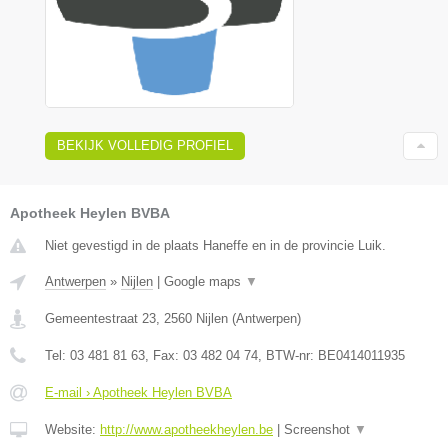
BEKIJK VOLLEDIG PROFIEL
Apotheek Heylen BVBA
Niet gevestigd in de plaats Haneffe en in de provincie Luik.
Antwerpen
»
Nijlen
|
Google maps
▼
Gemeentestraat 23
,
2560
Nijlen
(
Antwerpen
)
Tel:
03 481 81 63
, Fax:
03 482 04 74
, BTW-nr:
BE0414011935
E-mail › Apotheek Heylen BVBA
Website:
http://www.apotheekheylen.be
|
Screenshot
▼