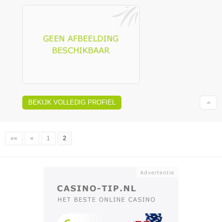
BEKIJK VOLLEDIG PROFIEL
««
«
1
2