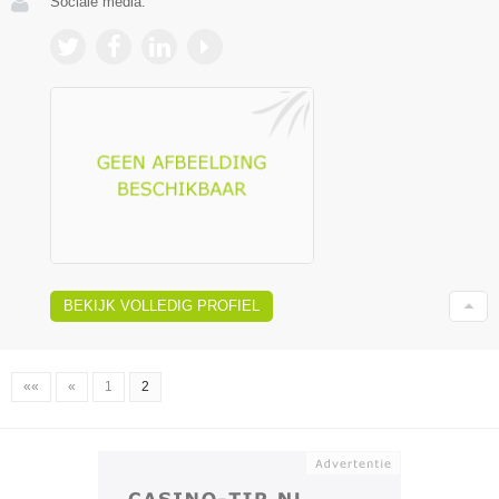
Sociale media:
BEKIJK VOLLEDIG PROFIEL
««
«
1
2