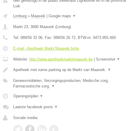
Niet gevestigd in de plaats Bellevaux Ligneuville en in de provincie
Luik.
Limburg
»
Maaseik
|
Google maps
▼
Markt 23
,
3680
Maaseik
(
Limburg
)
Tel:
089/56 32 06
, Fax:
089/56 26 72
, BTW-nr:
0473.955.460
E-mail › Apotheek Markt Maaseik bvba
Website:
http://www.apotheekmarktmaaseik.be
|
Screenshot
▼
Apotheek met ruime parking op de Markt van Maaseik.
▼
Geneesmiddelen, Verzorgingsproducten, Medische zorg,
Farmaceutische zorg,
▼
Openingstijden
▼
Laatste facebook posts
▼
Sociale media: