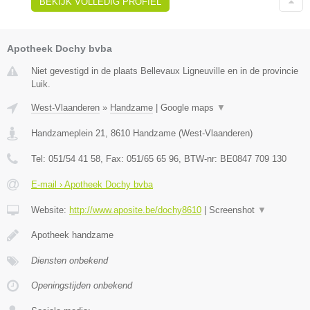
BEKIJK VOLLEDIG PROFIEL
Apotheek Dochy bvba
Niet gevestigd in de plaats Bellevaux Ligneuville en in de provincie
Luik.
West-Vlaanderen
»
Handzame
|
Google maps
▼
Handzameplein 21
,
8610
Handzame
(
West-Vlaanderen
)
Tel:
051/54 41 58
, Fax:
051/65 65 96
, BTW-nr:
BE0847 709 130
E-mail › Apotheek Dochy bvba
Website:
http://www.aposite.be/dochy8610
|
Screenshot
▼
Apotheek handzame
Diensten onbekend
Openingstijden onbekend