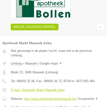
BEKIJK VOLLEDIG PROFIEL
Apotheek Markt Maaseik bvba
Niet gevestigd in de plaats Vucht, maar wel in de provincie
Limburg.
Limburg
»
Maaseik
|
Google maps
▼
Markt 23
,
3680
Maaseik
(
Limburg
)
Tel:
089/56 32 06
, Fax:
089/56 26 72
, BTW-nr:
0473.955.460
E-mail › Apotheek Markt Maaseik bvba
Website:
http://www.apotheekmarktmaaseik.be
|
Screenshot
▼