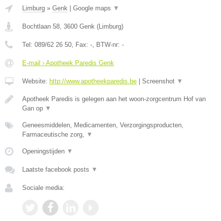
Limburg
»
Genk
|
Google maps
▼
Bochtlaan 58
,
3600
Genk
(
Limburg
)
Tel:
089/62 26 50
, Fax:
-
, BTW-nr:
-
E-mail › Apotheek Paredis Genk
Website:
http://www.apotheekparedis.be
|
Screenshot
▼
Apotheek Paredis is gelegen aan het woon-zorgcentrum Hof van
Gan op
▼
Geneesmiddelen, Medicamenten, Verzorgingsproducten,
Farmaceutische zorg,
▼
Openingstijden
▼
Laatste facebook posts
▼
Sociale media: