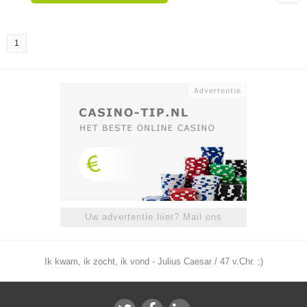
1
Uw advertentie hier? Mail ons
Ik kwam, ik zocht, ik vond - Julius Caesar / 47 v.Chr. ;)