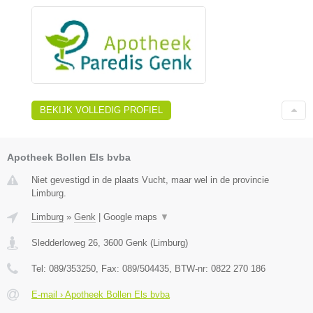
BEKIJK VOLLEDIG PROFIEL
Apotheek Bollen Els bvba
Niet gevestigd in de plaats Vucht, maar wel in de provincie
Limburg.
Limburg
»
Genk
|
Google maps
▼
Sledderloweg 26
,
3600
Genk
(
Limburg
)
Tel:
089/353250
, Fax:
089/504435
, BTW-nr:
0822 270 186
E-mail › Apotheek Bollen Els bvba