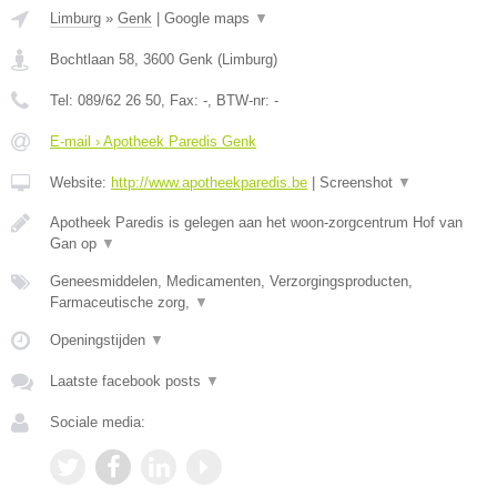
Limburg
»
Genk
|
Google maps
▼
Bochtlaan 58
,
3600
Genk
(
Limburg
)
Tel:
089/62 26 50
, Fax:
-
, BTW-nr:
-
E-mail › Apotheek Paredis Genk
Website:
http://www.apotheekparedis.be
|
Screenshot
▼
Apotheek Paredis is gelegen aan het woon-zorgcentrum Hof van
Gan op
▼
Geneesmiddelen, Medicamenten, Verzorgingsproducten,
Farmaceutische zorg,
▼
Openingstijden
▼
Laatste facebook posts
▼
Sociale media: