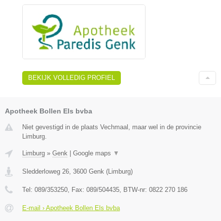
BEKIJK VOLLEDIG PROFIEL
Apotheek Bollen Els bvba
Niet gevestigd in de plaats Vechmaal, maar wel in de provincie
Limburg.
Limburg
»
Genk
|
Google maps
▼
Sledderloweg 26
,
3600
Genk
(
Limburg
)
Tel:
089/353250
, Fax:
089/504435
, BTW-nr:
0822 270 186
E-mail › Apotheek Bollen Els bvba