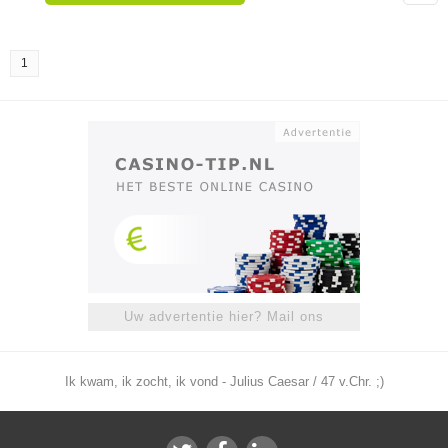
1
Uw advertentie hier? Mail ons
Ik kwam, ik zocht, ik vond - Julius Caesar / 47 v.Chr. ;)