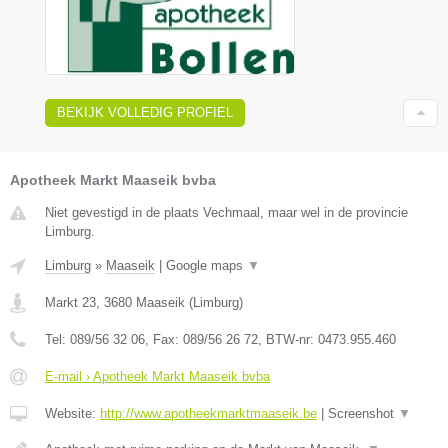
BEKIJK VOLLEDIG PROFIEL
Apotheek Markt Maaseik bvba
Niet gevestigd in de plaats Vechmaal, maar wel in de provincie
Limburg.
Limburg
»
Maaseik
|
Google maps
▼
Markt 23
,
3680
Maaseik
(
Limburg
)
Tel:
089/56 32 06
, Fax:
089/56 26 72
, BTW-nr:
0473.955.460
E-mail › Apotheek Markt Maaseik bvba
Website:
http://www.apotheekmarktmaaseik.be
|
Screenshot
▼