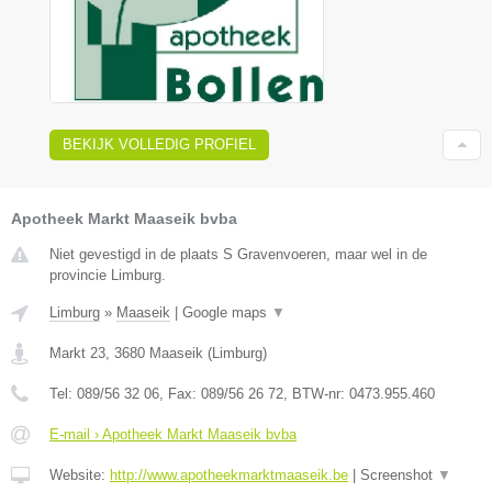
BEKIJK VOLLEDIG PROFIEL
Apotheek Markt Maaseik bvba
Niet gevestigd in de plaats S Gravenvoeren, maar wel in de
provincie Limburg.
Limburg
»
Maaseik
|
Google maps
▼
Markt 23
,
3680
Maaseik
(
Limburg
)
Tel:
089/56 32 06
, Fax:
089/56 26 72
, BTW-nr:
0473.955.460
E-mail › Apotheek Markt Maaseik bvba
Website:
http://www.apotheekmarktmaaseik.be
|
Screenshot
▼