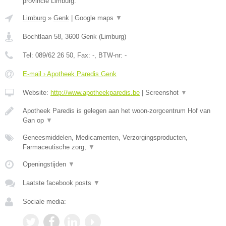
provincie Limburg.
Limburg
»
Genk
|
Google maps
▼
Bochtlaan 58
,
3600
Genk
(
Limburg
)
Tel:
089/62 26 50
, Fax:
-
, BTW-nr:
-
E-mail › Apotheek Paredis Genk
Website:
http://www.apotheekparedis.be
|
Screenshot
▼
Apotheek Paredis is gelegen aan het woon-zorgcentrum Hof van
Gan op
▼
Geneesmiddelen, Medicamenten, Verzorgingsproducten,
Farmaceutische zorg,
▼
Openingstijden
▼
Laatste facebook posts
▼
Sociale media: