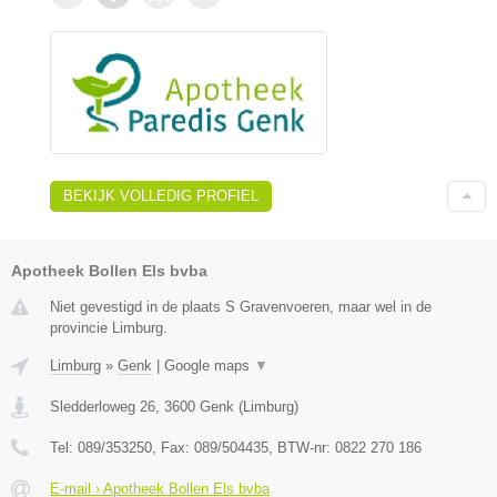
BEKIJK VOLLEDIG PROFIEL
Apotheek Bollen Els bvba
Niet gevestigd in de plaats S Gravenvoeren, maar wel in de
provincie Limburg.
Limburg
»
Genk
|
Google maps
▼
Sledderloweg 26
,
3600
Genk
(
Limburg
)
Tel:
089/353250
, Fax:
089/504435
, BTW-nr:
0822 270 186
E-mail › Apotheek Bollen Els bvba