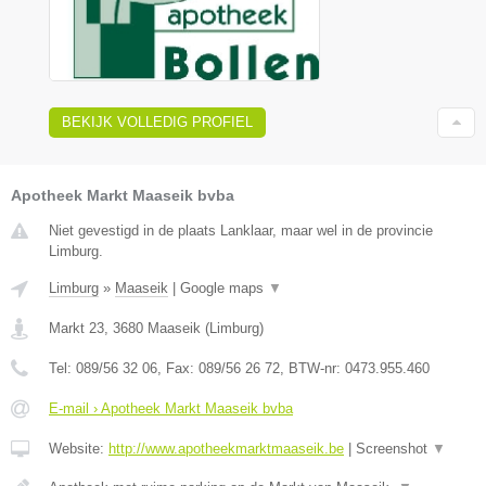
BEKIJK VOLLEDIG PROFIEL
Apotheek Markt Maaseik bvba
Niet gevestigd in de plaats Lanklaar, maar wel in de provincie
Limburg.
Limburg
»
Maaseik
|
Google maps
▼
Markt 23
,
3680
Maaseik
(
Limburg
)
Tel:
089/56 32 06
, Fax:
089/56 26 72
, BTW-nr:
0473.955.460
E-mail › Apotheek Markt Maaseik bvba
Website:
http://www.apotheekmarktmaaseik.be
|
Screenshot
▼