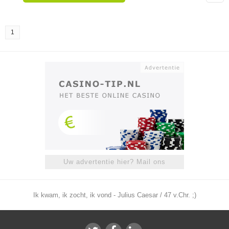
1
Uw advertentie hier? Mail ons
Ik kwam, ik zocht, ik vond - Julius Caesar / 47 v.Chr. ;)