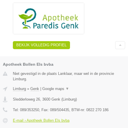
BEKIJK VOLLEDIG PROFIEL
Apotheek Bollen Els bvba
Niet gevestigd in de plaats Lanklaar, maar wel in de provincie
Limburg.
Limburg
»
Genk
|
Google maps
▼
Sledderloweg 26
,
3600
Genk
(
Limburg
)
Tel:
089/353250
, Fax:
089/504435
, BTW-nr:
0822 270 186
E-mail › Apotheek Bollen Els bvba