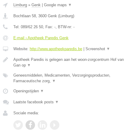
Limburg
»
Genk
|
Google maps
▼
Bochtlaan 58
,
3600
Genk
(
Limburg
)
Tel:
089/62 26 50
, Fax:
-
, BTW-nr:
-
E-mail › Apotheek Paredis Genk
Website:
http://www.apotheekparedis.be
|
Screenshot
▼
Apotheek Paredis is gelegen aan het woon-zorgcentrum Hof van
Gan op
▼
Geneesmiddelen, Medicamenten, Verzorgingsproducten,
Farmaceutische zorg,
▼
Openingstijden
▼
Laatste facebook posts
▼
Sociale media: