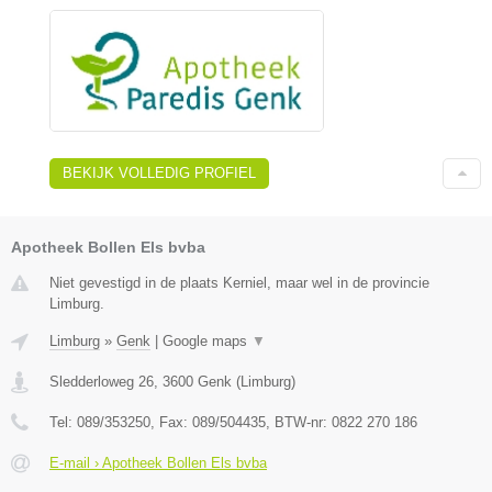
BEKIJK VOLLEDIG PROFIEL
Apotheek Bollen Els bvba
Niet gevestigd in de plaats Kerniel, maar wel in de provincie
Limburg.
Limburg
»
Genk
|
Google maps
▼
Sledderloweg 26
,
3600
Genk
(
Limburg
)
Tel:
089/353250
, Fax:
089/504435
, BTW-nr:
0822 270 186
E-mail › Apotheek Bollen Els bvba