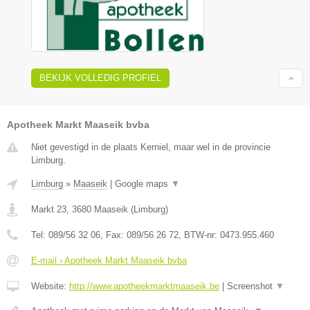
BEKIJK VOLLEDIG PROFIEL
Apotheek Markt Maaseik bvba
Niet gevestigd in de plaats Kerniel, maar wel in de provincie
Limburg.
Limburg
»
Maaseik
|
Google maps
▼
Markt 23
,
3680
Maaseik
(
Limburg
)
Tel:
089/56 32 06
, Fax:
089/56 26 72
, BTW-nr:
0473.955.460
E-mail › Apotheek Markt Maaseik bvba
Website:
http://www.apotheekmarktmaaseik.be
|
Screenshot
▼