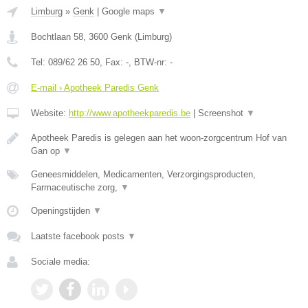
Limburg
»
Genk
|
Google maps
▼
Bochtlaan 58
,
3600
Genk
(
Limburg
)
Tel:
089/62 26 50
, Fax:
-
, BTW-nr:
-
E-mail › Apotheek Paredis Genk
Website:
http://www.apotheekparedis.be
|
Screenshot
▼
Apotheek Paredis is gelegen aan het woon-zorgcentrum Hof van
Gan op
▼
Geneesmiddelen, Medicamenten, Verzorgingsproducten,
Farmaceutische zorg,
▼
Openingstijden
▼
Laatste facebook posts
▼
Sociale media: