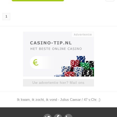
1
Uw advertentie hier? Mail ons
Ik kwam, ik zocht, ik vond - Julius Caesar / 47 v.Chr. ;)