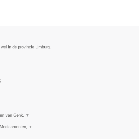
 wel in de provincie Limburg.
6
trum van Genk.
▼
, Medicamenten,
▼