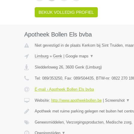
BEKIJK VOLLEDIG PROFIEL
Apotheek Bollen Els bvba
Niet gevestigd in de plaats Kerkom bij Sint Truiden, maar
Limburg
»
Genk
|
Google maps
▼
Sledderloweg 26
,
3600
Genk
(
Limburg
)
Tel:
089/353250
, Fax:
089/504435
, BTW-nr:
0822 270 18
E-mail › Apotheek Bollen Els bvba
Website:
http://www.apotheekbollen.be
|
Screenshot
▼
Apotheek met ruime parking gelegen net buiten het cen
Geneesmiddelen, Verzorgingsproducten, Medische zorg
Openingstijden
▼