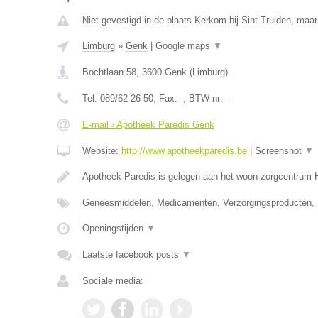
Niet gevestigd in de plaats Kerkom bij Sint Truiden, maar
Limburg
»
Genk
|
Google maps
▼
Bochtlaan 58
,
3600
Genk
(
Limburg
)
Tel:
089/62 26 50
, Fax:
-
, BTW-nr:
-
E-mail › Apotheek Paredis Genk
Website:
http://www.apotheekparedis.be
|
Screenshot
▼
Apotheek Paredis is gelegen aan het woon-zorgcentrum
Geneesmiddelen, Medicamenten, Verzorgingsproducten,
Openingstijden
▼
Laatste facebook posts
▼
Sociale media: