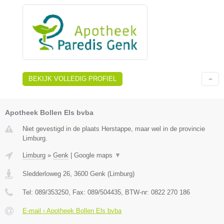
BEKIJK VOLLEDIG PROFIEL
Apotheek Bollen Els bvba
Niet gevestigd in de plaats Herstappe, maar wel in de provincie
Limburg.
Limburg
»
Genk
|
Google maps
▼
Sledderloweg 26
,
3600
Genk
(
Limburg
)
Tel:
089/353250
, Fax:
089/504435
, BTW-nr:
0822 270 186
E-mail › Apotheek Bollen Els bvba