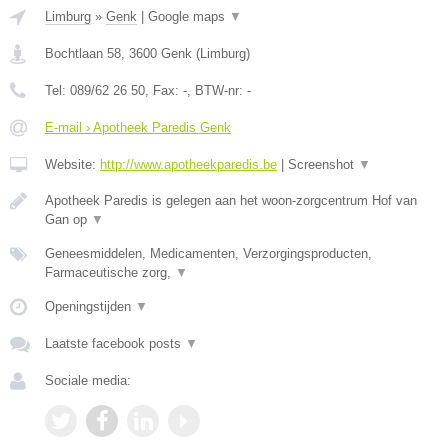
Limburg
»
Genk
|
Google maps
▼
Bochtlaan 58
,
3600
Genk
(
Limburg
)
Tel:
089/62 26 50
, Fax:
-
, BTW-nr:
-
E-mail › Apotheek Paredis Genk
Website:
http://www.apotheekparedis.be
|
Screenshot
▼
Apotheek Paredis is gelegen aan het woon-zorgcentrum Hof van
Gan op
▼
Geneesmiddelen, Medicamenten, Verzorgingsproducten,
Farmaceutische zorg,
▼
Openingstijden
▼
Laatste facebook posts
▼
Sociale media: