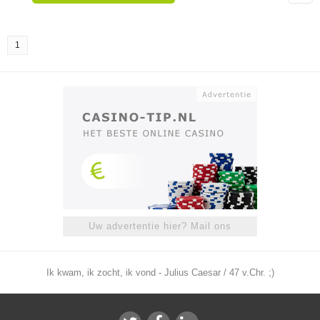
1
Uw advertentie hier? Mail ons
Ik kwam, ik zocht, ik vond - Julius Caesar / 47 v.Chr. ;)