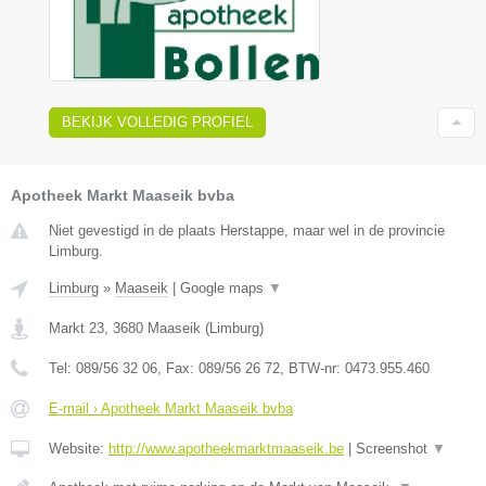
BEKIJK VOLLEDIG PROFIEL
Apotheek Markt Maaseik bvba
Niet gevestigd in de plaats Herstappe, maar wel in de provincie
Limburg.
Limburg
»
Maaseik
|
Google maps
▼
Markt 23
,
3680
Maaseik
(
Limburg
)
Tel:
089/56 32 06
, Fax:
089/56 26 72
, BTW-nr:
0473.955.460
E-mail › Apotheek Markt Maaseik bvba
Website:
http://www.apotheekmarktmaaseik.be
|
Screenshot
▼