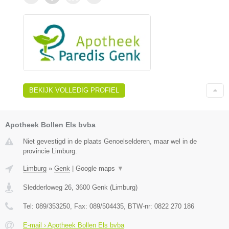
BEKIJK VOLLEDIG PROFIEL
Apotheek Bollen Els bvba
Niet gevestigd in de plaats Genoelselderen, maar wel in de
provincie Limburg.
Limburg
»
Genk
|
Google maps
▼
Sledderloweg 26
,
3600
Genk
(
Limburg
)
Tel:
089/353250
, Fax:
089/504435
, BTW-nr:
0822 270 186
E-mail › Apotheek Bollen Els bvba