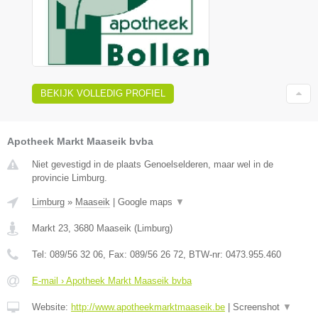
BEKIJK VOLLEDIG PROFIEL
Apotheek Markt Maaseik bvba
Niet gevestigd in de plaats Genoelselderen, maar wel in de
provincie Limburg.
Limburg
»
Maaseik
|
Google maps
▼
Markt 23
,
3680
Maaseik
(
Limburg
)
Tel:
089/56 32 06
, Fax:
089/56 26 72
, BTW-nr:
0473.955.460
E-mail › Apotheek Markt Maaseik bvba
Website:
http://www.apotheekmarktmaaseik.be
|
Screenshot
▼