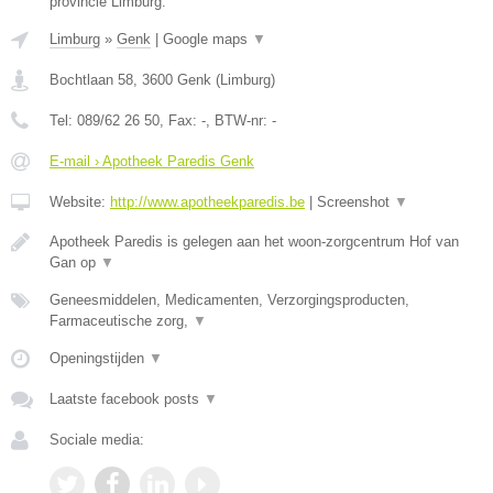
provincie Limburg.
Limburg
»
Genk
|
Google maps
▼
Bochtlaan 58
,
3600
Genk
(
Limburg
)
Tel:
089/62 26 50
, Fax:
-
, BTW-nr:
-
E-mail › Apotheek Paredis Genk
Website:
http://www.apotheekparedis.be
|
Screenshot
▼
Apotheek Paredis is gelegen aan het woon-zorgcentrum Hof van
Gan op
▼
Geneesmiddelen, Medicamenten, Verzorgingsproducten,
Farmaceutische zorg,
▼
Openingstijden
▼
Laatste facebook posts
▼
Sociale media: