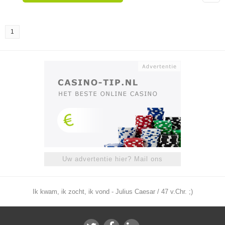
1
Uw advertentie hier? Mail ons
Ik kwam, ik zocht, ik vond - Julius Caesar / 47 v.Chr. ;)