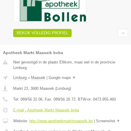
BEKIJK VOLLEDIG PROFIEL
Apotheek Markt Maaseik bvba
Niet gevestigd in de plaats Ellikom, maar wel in de provincie
Limburg.
Limburg
»
Maaseik
|
Google maps
▼
Markt 23
,
3680
Maaseik
(
Limburg
)
Tel:
089/56 32 06
, Fax:
089/56 26 72
, BTW-nr:
0473.955.460
E-mail › Apotheek Markt Maaseik bvba
Website:
http://www.apotheekmarktmaaseik.be
|
Screenshot
▼