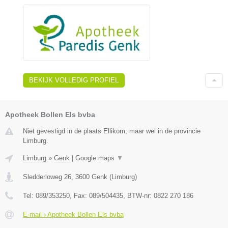
BEKIJK VOLLEDIG PROFIEL
Apotheek Bollen Els bvba
Niet gevestigd in de plaats Ellikom, maar wel in de provincie
Limburg.
Limburg
»
Genk
|
Google maps
▼
Sledderloweg 26
,
3600
Genk
(
Limburg
)
Tel:
089/353250
, Fax:
089/504435
, BTW-nr:
0822 270 186
E-mail › Apotheek Bollen Els bvba