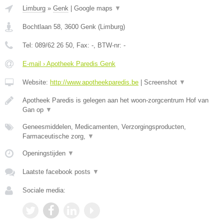
Limburg
»
Genk
|
Google maps
▼
Bochtlaan 58
,
3600
Genk
(
Limburg
)
Tel:
089/62 26 50
, Fax:
-
, BTW-nr:
-
E-mail › Apotheek Paredis Genk
Website:
http://www.apotheekparedis.be
|
Screenshot
▼
Apotheek Paredis is gelegen aan het woon-zorgcentrum Hof van
Gan op
▼
Geneesmiddelen, Medicamenten, Verzorgingsproducten,
Farmaceutische zorg,
▼
Openingstijden
▼
Laatste facebook posts
▼
Sociale media: