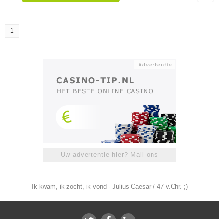
1
Uw advertentie hier? Mail ons
Ik kwam, ik zocht, ik vond - Julius Caesar / 47 v.Chr. ;)