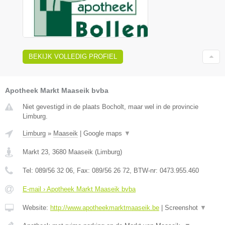
BEKIJK VOLLEDIG PROFIEL
Apotheek Markt Maaseik bvba
Niet gevestigd in de plaats Bocholt, maar wel in de provincie
Limburg.
Limburg
»
Maaseik
|
Google maps
▼
Markt 23
,
3680
Maaseik
(
Limburg
)
Tel:
089/56 32 06
, Fax:
089/56 26 72
, BTW-nr:
0473.955.460
E-mail › Apotheek Markt Maaseik bvba
Website:
http://www.apotheekmarktmaaseik.be
|
Screenshot
▼