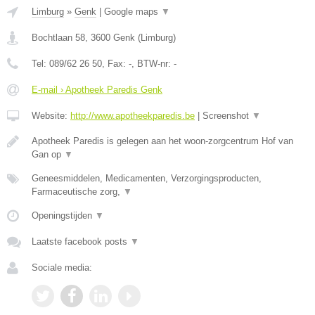
Limburg
»
Genk
|
Google maps
▼
Bochtlaan 58
,
3600
Genk
(
Limburg
)
Tel:
089/62 26 50
, Fax:
-
, BTW-nr:
-
E-mail › Apotheek Paredis Genk
Website:
http://www.apotheekparedis.be
|
Screenshot
▼
Apotheek Paredis is gelegen aan het woon-zorgcentrum Hof van
Gan op
▼
Geneesmiddelen, Medicamenten, Verzorgingsproducten,
Farmaceutische zorg,
▼
Openingstijden
▼
Laatste facebook posts
▼
Sociale media: