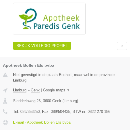
BEKIJK VOLLEDIG PROFIEL
Apotheek Bollen Els bvba
Niet gevestigd in de plaats Bocholt, maar wel in de provincie
Limburg.
Limburg
»
Genk
|
Google maps
▼
Sledderloweg 26
,
3600
Genk
(
Limburg
)
Tel:
089/353250
, Fax:
089/504435
, BTW-nr:
0822 270 186
E-mail › Apotheek Bollen Els bvba