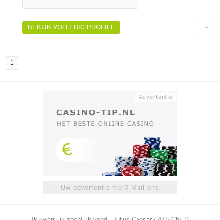
BEKIJK VOLLEDIG PROFIEL
1
Uw advertentie hier? Mail ons
Ik kwam, ik zocht, ik vond - Julius Caesar / 47 v.Chr. ;)