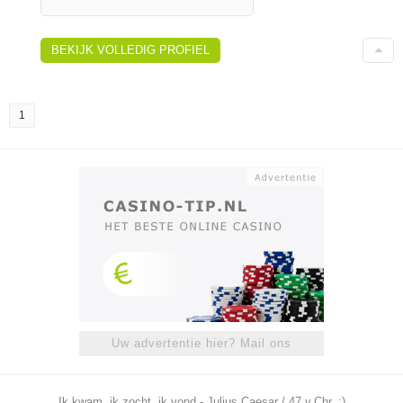
BEKIJK VOLLEDIG PROFIEL
1
Uw advertentie hier? Mail ons
Ik kwam, ik zocht, ik vond - Julius Caesar / 47 v.Chr. ;)